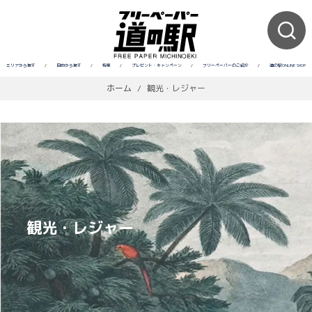
エリアから探す
/
目的から探す
/
特集
/
プレゼント・キャンペーン
/
フリーペーパーのご紹介
/
道の駅ONLINE SHOP
ホーム
/
観光・レジャー
観光・レジャー