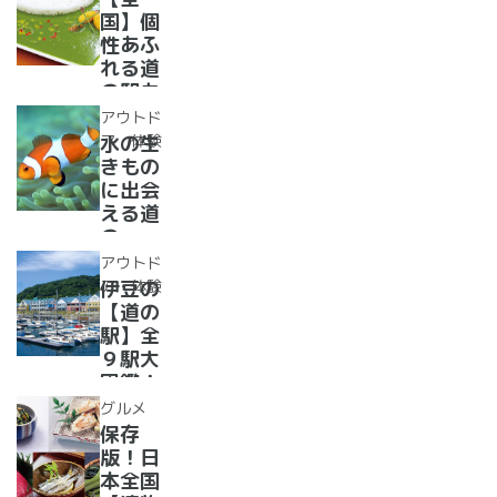
駅ラン
風呂の
国】個
キング
ある道
性あふ
【最
の駅
れる道
新】
16
の駅カ
選！あ
レー大
アウトド
った
集合！
ア・体験
水の生
か、湯
道の駅
きもの
ったり
で食べ
に出会
道の駅
られる
える道
人気ダ
の
ムカレ
駅??〜
アウトド
ー28
水族館
ア・体験
伊豆の
選
がある
【道の
道の駅
駅】全
１０
９駅大
選〜
図鑑！
【全
2022
グルメ
国】
年最新
保存
グル
版！日
メ・お
本全国