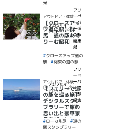
光
フリ
ーペ
アウトドア・体験
ーパ
【クローズアッ
2023年4
ー道
プ道の駅】群
月5日
の駅
馬 道の駅あぐ
編集
りーむ昭和
部
クローズアップ道の
駅
関東の道の駅
フリ
ーペ
ーパ
アウトドア・体験
2022年9
ー道
【フェリーで道
月25日
の駅
の駅を巡る旅】
編集
デジタルスタン
部
プラリーで旅の
思い出と豪華景
品をゲットしょ
ローカル旅
道の
う！
駅スタンプラリー