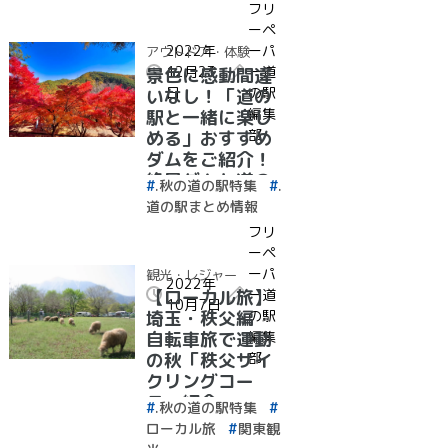
フリ
ーペ
2022年
ーパ
アウトドア・体験
12月23
ー道
景色に感動間違
日
の駅
いなし！「道の
編集
駅と一緒に楽し
部
める」おすすめ
ダムをご紹介！
絶景ダムと道の
.秋の道の駅特集
.
駅特集
道の駅まとめ情報
フリ
ーペ
ーパ
観光・レジャー
2022年
ー道
【ローカル旅】
10月7日
の駅
埼玉・秩父編
編集
自転車旅で運動
部
の秋「秩父サイ
クリングコー
ス」紹介
.秋の道の駅特集
ローカル旅
関東観