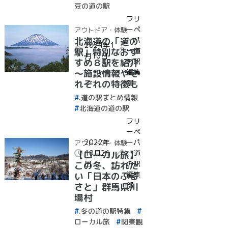
豆の道の駅
フリ
ーペ
アウトドア・体験
ーパ
北海道の「道の
2024年1
ー道
駅」特別なおす
月10日
の駅
すめ８駅を紹介
編集
～施設情報やそ
部
れぞれの特徴も
～
.道の駅まとめ情報
北海道の道の駅
フリ
ーペ
2022年
ーパ
アウトドア・体験
10月21
ー道
【ローカル旅】
日
の駅
この冬、訪れた
編集
い「日本のふる
部
さと」群馬県川
場村
.冬の道の駅特集
ローカル旅
関東観