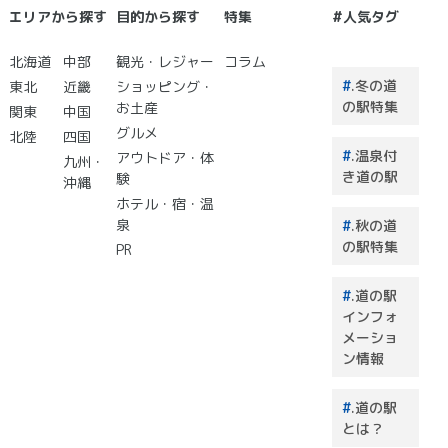
産」が
エリアから探す
目的から探す
特集
#人気タグ
買える
道の駅
北海道
中部
観光・レジャー
コラム
２０
.冬の道
東北
近畿
ショッピング・
選 道
の駅特集
お土産
関東
中国
の駅で
グルメ
北陸
四国
買うも
.温泉付
アウトドア・体
のはこ
九州・
き道の駅
験
れで決
沖縄
まり！
ホテル・宿・温
泉
.秋の道
の駅特集
PR
.道の駅
インフォ
メーショ
ン情報
.道の駅
とは？