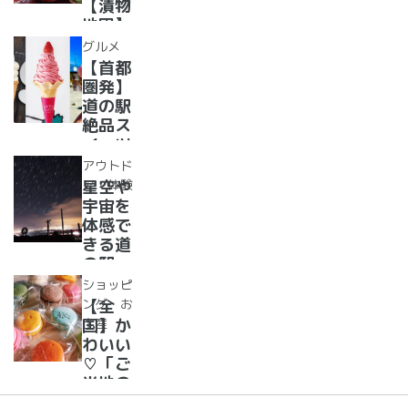
土産を
【漬物
まとめ
地図】
てご紹
付き！
グルメ
介！＋
道の駅
【首都
愛犬の
で「ご
圏発】
駅
当地お
道の駅
漬物」
絶品ス
めぐり
イーツ
37
アウトド
選！人
ア・体験
星空や
気のソ
宇宙を
フトク
体感で
リー
きる道
ム・ジ
の駅
ェラー
道の駅
ショッピ
ト大集
で夜空
ング・お
【全
合！
に癒さ
土産
国】か
れ/星
わいい
に願い
♡「ご
☆彡
当地の
お土