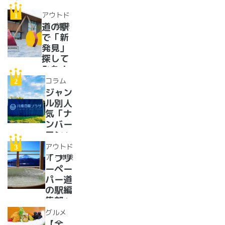
アウトド
ア・体験
道の駅
で「新
発見」
探して
みた！
イベン
コラム
トに巨
ジャン
大グル
ル別人
メ、ご
気「ナ
当地ス
ンバー
イーツ
ワン」
まで
道の駅
アウトド
【2024
紹介。
ア・体験
「フリ
年最新
フリー
ーペー
情報】
ペーパ
パー道
ー道の
の駅編
駅読者
集部」
が選ん
イチオ
グルメ
だ道の
シ！お
【全