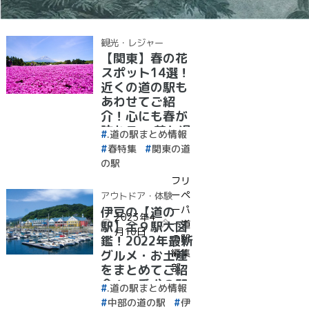
観光・レジャー
【関東】春の花
スポット14選！
近くの道の駅も
あわせてご紹
介！心にも春が
訪れる、 花と過
.道の駅まとめ情報
ごす癒しのひと
春特集
関東の道
とき
の駅
フリ
ーペ
アウトドア・体験
ーパ
伊豆の【道の
2023年4
ー道
駅】全９駅大図
月10日
の駅
鑑！2022年最新
編集
グルメ・お土産
部
をまとめてご紹
介！＋愛犬の駅
.道の駅まとめ情報
中部の道の駅
伊