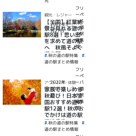
光
フリ
ーペ
観光・レジャー
ーパ
【全国】紅葉絶
2022年9
ー道
景が見れる道の
月27日
の駅
駅8選！思い出
編集
を求めて道の駅
部
へ 秋風そよぐ
道の駅
.秋の道の駅特集
.
道の駅まとめ情報
フリ
ーペ
2022年
ーパ
アウトドア・体験
10月13
ー道
家族で楽しめる
日
の駅
秋遊び！日本全
編集
国おすすめ道の
部
駅12選！秋のお
でかけは道の駅
で決まり
.秋の道の駅特集
.
♪【2022年最新
道の駅まとめ情報
情報】