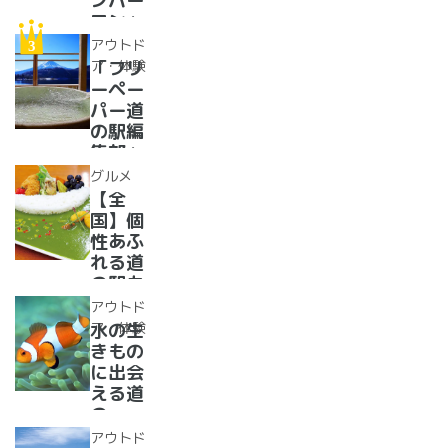
ンバー
イーツ
ワン」
まで
道の駅
アウトド
【2024
紹介。
ア・体験
「フリ
年最新
フリー
ーペー
情報】
ペーパ
パー道
ー道の
の駅編
駅読者
集部」
が選ん
イチオ
グルメ
だ道の
シ！お
【全
駅ラン
風呂の
国】個
キング
ある道
性あふ
【最
の駅
れる道
新】
16
の駅カ
選！あ
レー大
アウトド
った
集合！
ア・体験
水の生
か、湯
道の駅
きもの
ったり
で食べ
に出会
道の駅
られる
える道
人気ダ
の
ムカレ
駅??〜
アウトド