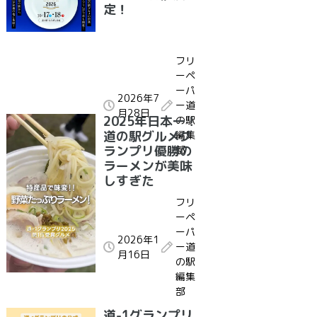
定！
フリ
ーペ
ーパ
2026年7
ー道
月28日
2025年日本一！
の駅
道の駅グルメグ
編集
ランプリ優勝の
部
ラーメンが美味
しすぎた
フリ
ーペ
ーパ
2026年1
ー道
月16日
の駅
編集
部
道-1グランプリ