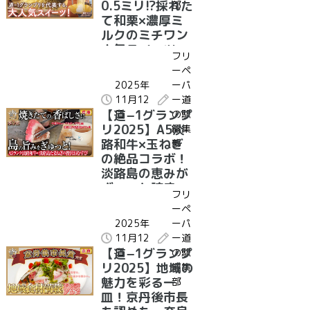
0.5ミリ!?採れた
部
て和栗×濃厚ミ
ルクのミチワン
人気スイーツ、
フリ
準グランプリ受
ーペ
賞！｜受賞グル
2025年
ーパ
メ紹介 茨城県 道
11月12
ー道
の駅かさま 笠間
【道−1グランプ
日
の駅
和栗0.5ミリ極細
リ2025】A5淡
編集
モンブラン
路和牛×玉ねぎ
部
の絶品コラボ！
淡路島の恵みが
ぎゅっと詰まっ
フリ
た第３位の道の
ーペ
駅グルメは？｜
2025年
ーパ
受賞グルメ紹介
11月12
ー道
兵庫県 道の駅う
【道−1グランプ
日
の駅
ずしお 淡路和牛
リ2025】地域の
編集
肉巻きおむすび
魅力を彩る一
部
皿！京丹後市長