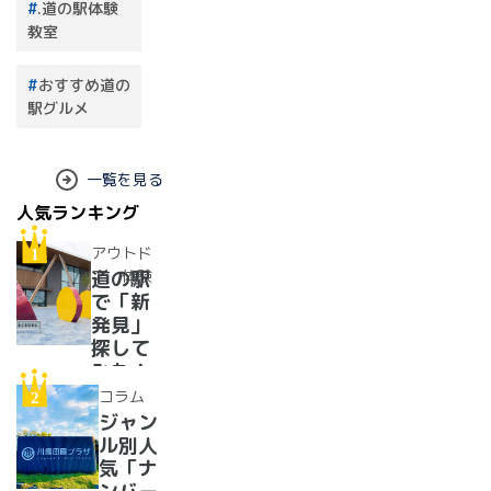
.道の駅体験
教室
おすすめ道の
駅グルメ
一覧を見る
人気ランキング
アウトド
ア・体験
道の駅
で「新
発見」
探して
みた！
イベン
コラム
トに巨
ジャン
大グル
ル別人
メ、ご
気「ナ
当地ス