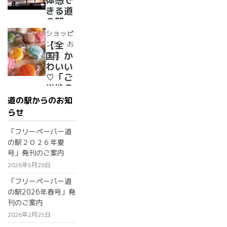
体感で
リー
きる道
ム・ジ
の駅
ェラー
道の駅
ショッピ
ト大集
で夜空
ング・お
【全
合！
に癒さ
土産
国】か
れ/星
わいい
に願い
♡「ご
☆彡
当地の
お土
道の駅からのお知
産」が
らせ
買える
道の駅
「フリーペーパー道
２０
の駅２０２６年夏
選 道
号」発刊のご案内
の駅で
2026年5月28日
買うも
「フリーペーパー道
のはこ
の駅2026年春号」発
れで決
刊のご案内
まり！
2026年2月25日