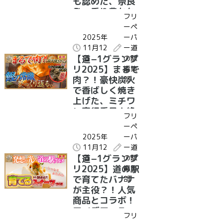
も認めた、奈良
発・香り豊かな
フリ
道の駅グルメと
ーペ
は？！｜受賞グ
2025年
ーパ
ルメ紹介 奈良県
11月12
ー道
道の駅クロスウ
【道−1グランプ
日
の駅
ェイなかまち 大
リ2025】まるで
編集
和茶ピッツァ
肉？！豪快炭火
部
で香ばしく焼き
上げた、ミチワ
ン実行委員大絶
フリ
賛の道の駅グル
ーペ
メとは？！｜受
2025年
ーパ
賞グルメ紹介 宮
11月12
ー道
崎県 道の駅きた
【道−1グランプ
日
の駅
ごう ゴロゴロ肉
リ2025】道の駅
編集
鰹の炭火焼き
で育てたバナナ
部
が主役？！人気
商品とコラボ！
アイデア・ユー
フリ
モア賞を受賞し