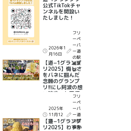
公式TikTokチャ
ンネルを開設い
たしました！
フリ
ーペ
ーパ
2026年1
ー道
月16日
の駅
【道−1グランプ
編集
リ2025】悔しさ
部
をバネに掴んだ
念願のグランプ
リ!!にし阿波の想
い詰まった至極
フリ
の一杯!!｜受賞グ
ーペ
ルメ紹介 徳島県
2025年
ーパ
道の駅みまの里
11月12
ー道
にし阿波系ラー
【道−1グランプ
日
の駅
メン｜表彰式コ
リ2025】わずか
編集
メント