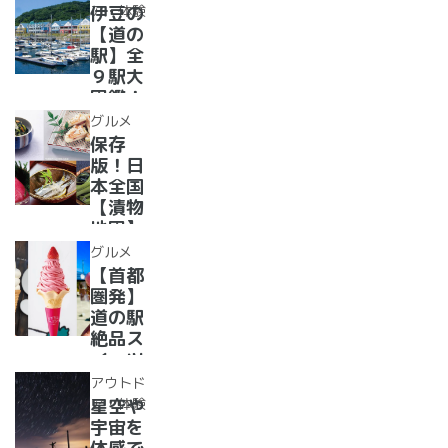
ー28
水族館
ア・体験
伊豆の
選
がある
【道の
道の駅
駅】全
１０
９駅大
選〜
図鑑！
【全
2022
グルメ
国】
年最新
保存
グル
版！日
メ・お
本全国
土産を
【漬物
まとめ
地図】
てご紹
付き！
グルメ
介！＋
道の駅
【首都
愛犬の
で「ご
圏発】
駅
当地お
道の駅
漬物」
絶品ス
めぐり
イーツ
37
アウトド
選！人
ア・体験
星空や
気のソ
宇宙を
フトク