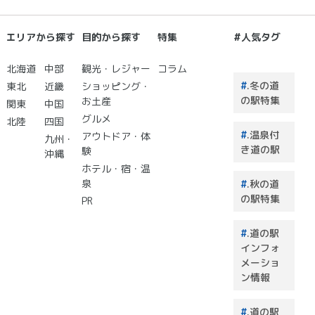
エリアから探す
目的から探す
特集
#人気タグ
北海道
中部
観光・レジャー
コラム
.冬の道
東北
近畿
ショッピング・
の駅特集
お土産
関東
中国
グルメ
北陸
四国
.温泉付
アウトドア・体
九州・
き道の駅
験
沖縄
ホテル・宿・温
泉
.秋の道
の駅特集
PR
.道の駅
インフォ
メーショ
ン情報
.道の駅