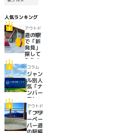
人気ランキング
アウトド
ア・体験
道の駅
で「新
発見」
探して
みた！
イベン
コラム
トに巨
ジャン
大グル
ル別人
メ、ご
気「ナ
当地ス
ンバー
イーツ
ワン」
まで
道の駅
アウトド
【2024
紹介。
ア・体験
「フリ
年最新
フリー
ーペー
情報】
ペーパ
パー道
ー道の
の駅編