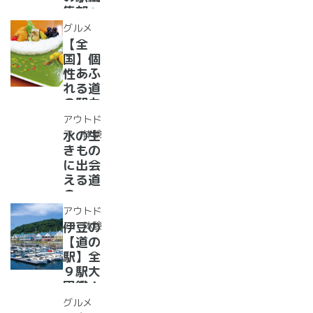
駅読者
集部」
が選ん
イチオ
グルメ
だ道の
シ！お
【全
駅ラン
風呂の
国】個
キング
ある道
性あふ
【最
の駅
れる道
新】
16
の駅カ
選！あ
レー大
アウトド
った
集合！
ア・体験
水の生
か、湯
道の駅
きもの
ったり
で食べ
に出会
道の駅
られる
える道
人気ダ
の
ムカレ
駅??〜
アウトド
ー28
水族館
ア・体験
伊豆の
選
がある
【道の
道の駅
駅】全
１０
９駅大
選〜
図鑑！
【全
2022
グルメ
国】