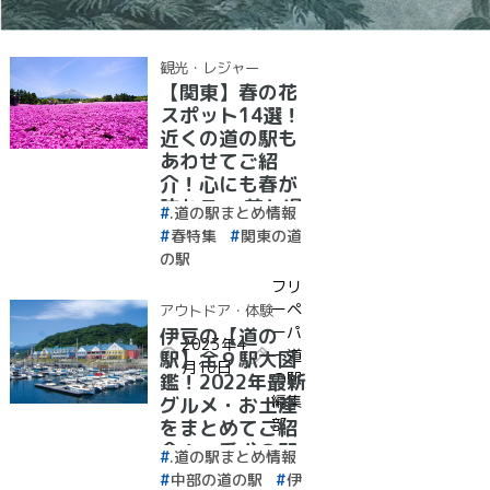
観光・レジャー
【関東】春の花
スポット14選！
近くの道の駅も
あわせてご紹
介！心にも春が
訪れる、 花と過
.道の駅まとめ情報
ごす癒しのひと
春特集
関東の道
とき
の駅
フリ
ーペ
アウトドア・体験
ーパ
伊豆の【道の
2023年4
ー道
駅】全９駅大図
月10日
の駅
鑑！2022年最新
編集
グルメ・お土産
部
をまとめてご紹
介！＋愛犬の駅
.道の駅まとめ情報
中部の道の駅
伊