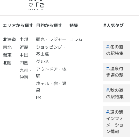
に願い
♡「ご
☆彡
当地の
お土
産」が
エリアから探す
目的から探す
特集
#人気タグ
買える
道の駅
北海道
中部
観光・レジャー
コラム
２０
.冬の道
東北
近畿
ショッピング・
選 道
の駅特集
お土産
関東
中国
の駅で
グルメ
北陸
四国
買うも
.温泉付
アウトドア・体
のはこ
九州・
き道の駅
験
れで決
沖縄
まり！
ホテル・宿・温
泉
.秋の道
の駅特集
PR
.道の駅
インフォ
メーショ
ン情報