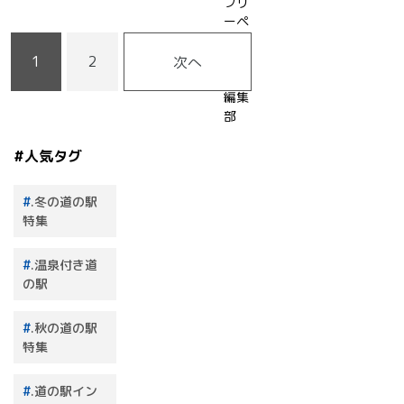
フリ
ーペ
2022年
ーパ
11月18
ー道
1
2
次へ
日
の駅
編集
部
#人気タグ
.冬の道の駅
特集
.温泉付き道
の駅
.秋の道の駅
特集
.道の駅イン