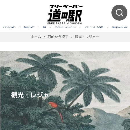
エリアから探す
/
目的から探す
/
特集
/
プレゼント・キャンペーン
/
フリーペーパーのご紹介
/
道の駅ONLINE SHOP
ホーム
/
目的から探す
/
観光・レジャー
観光・レジャー