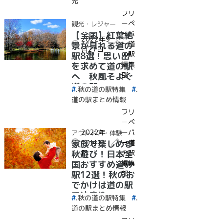
光
フリ
ーペ
観光・レジャー
ーパ
【全国】紅葉絶
2022年9
ー道
景が見れる道の
月27日
の駅
駅8選！思い出
編集
を求めて道の駅
部
へ 秋風そよぐ
道の駅
.秋の道の駅特集
.
道の駅まとめ情報
フリ
ーペ
2022年
ーパ
アウトドア・体験
10月13
ー道
家族で楽しめる
日
の駅
秋遊び！日本全
編集
国おすすめ道の
部
駅12選！秋のお
でかけは道の駅
で決まり
.秋の道の駅特集
.
♪【2022年最新
道の駅まとめ情報
情報】