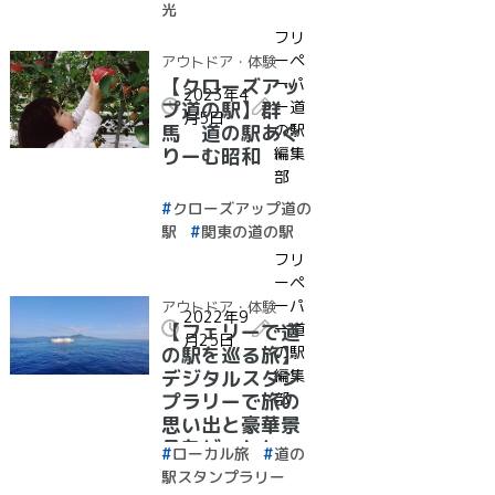
光
フリ
ーペ
アウトドア・体験
ーパ
【クローズアッ
2023年4
ー道
プ道の駅】群
月5日
の駅
馬 道の駅あぐ
編集
りーむ昭和
部
クローズアップ道の
駅
関東の道の駅
フリ
ーペ
ーパ
アウトドア・体験
2022年9
ー道
【フェリーで道
月25日
の駅
の駅を巡る旅】
編集
デジタルスタン
部
プラリーで旅の
思い出と豪華景
品をゲットしょ
ローカル旅
道の
う！
駅スタンプラリー