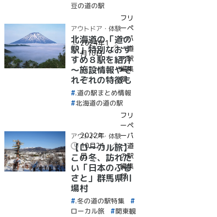
豆の道の駅
フリ
ーペ
アウトドア・体験
ーパ
北海道の「道の
2024年1
ー道
駅」特別なおす
月10日
の駅
すめ８駅を紹介
編集
～施設情報やそ
部
れぞれの特徴も
～
.道の駅まとめ情報
北海道の道の駅
フリ
ーペ
2022年
ーパ
アウトドア・体験
10月21
ー道
【ローカル旅】
日
の駅
この冬、訪れた
編集
い「日本のふる
部
さと」群馬県川
場村
.冬の道の駅特集
ローカル旅
関東観