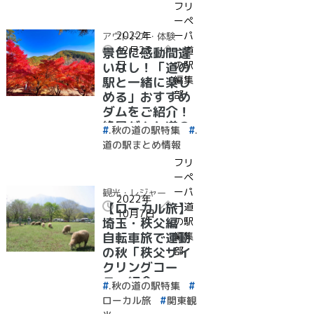
フリ
ーペ
2022年
ーパ
アウトドア・体験
12月23
ー道
景色に感動間違
日
の駅
いなし！「道の
編集
駅と一緒に楽し
部
める」おすすめ
ダムをご紹介！
絶景ダムと道の
.秋の道の駅特集
.
駅特集
道の駅まとめ情報
フリ
ーペ
ーパ
観光・レジャー
2022年
ー道
【ローカル旅】
10月7日
の駅
埼玉・秩父編
編集
自転車旅で運動
部
の秋「秩父サイ
クリングコー
ス」紹介
.秋の道の駅特集
ローカル旅
関東観