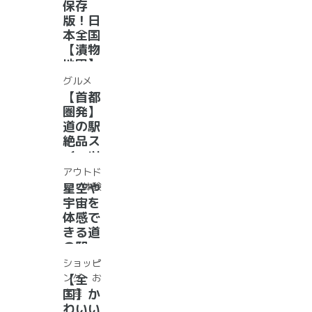
年最新
保存
グル
版！日
メ・お
本全国
土産を
【漬物
まとめ
地図】
てご紹
付き！
グルメ
介！＋
道の駅
【首都
愛犬の
で「ご
圏発】
駅
当地お
道の駅
漬物」
絶品ス
めぐり
イーツ
37
アウトド
選！人
ア・体験
星空や
気のソ
宇宙を
フトク
体感で
リー
きる道
ム・ジ
の駅
ェラー
道の駅
ショッピ
ト大集
で夜空
ング・お
【全
合！
に癒さ
土産
国】か
れ/星
わいい