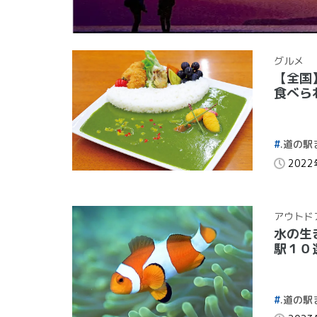
グルメ
【全国
食べら
.道の駅
202
アウトド
水の生
駅１０
.道の駅