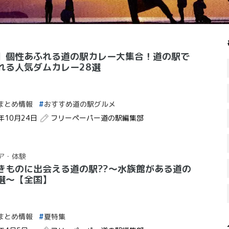
】個性あふれる道の駅カレー大集合！道の駅で
れる人気ダムカレー28選
まとめ情報
おすすめ道の駅グルメ
2年10月24日
フリーペーパー道の駅編集部
ア・体験
きものに出会える道の駅??〜水族館がある道の
選〜【全国】
まとめ情報
夏特集