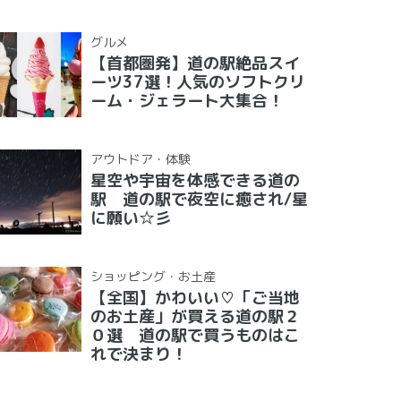
グルメ
【首都圏発】道の駅絶品スイ
ーツ37選！人気のソフトクリ
ーム・ジェラート大集合！
アウトドア・体験
星空や宇宙を体感できる道の
駅 道の駅で夜空に癒され/星
に願い☆彡
ショッピング・お土産
【全国】かわいい♡「ご当地
のお土産」が買える道の駅２
０選 道の駅で買うものはこ
れで決まり！