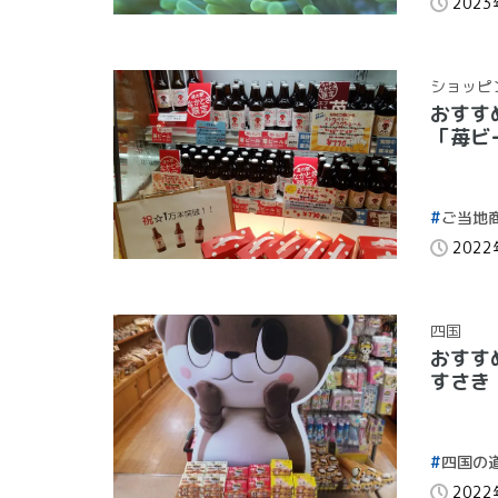
202
ショッピ
おすす
「苺ビ
ご当地
202
四国
おすす
すさき
四国の
202