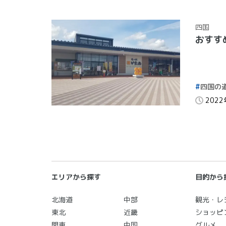
四国
おすす
四国の
202
エリアから探す
目的から
北海道
中部
観光・レ
東北
近畿
ショッピ
関東
中国
グルメ