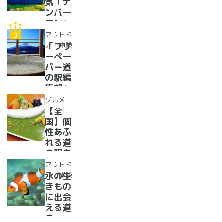
気「ナ
当地ス
ンバー
イーツ
ワン」
まで
道の駅
アウトド
【2024
紹介。
ア・体験
「フリ
年最新
フリー
ーペー
情報】
ペーパ
パー道
ー道の
の駅編
駅読者
集部」
が選ん
イチオ
グルメ
だ道の
シ！お
【全
駅ラン
風呂の
国】個
キング
ある道
性あふ
【最
の駅
れる道
新】
16
の駅カ
選！あ
レー大
アウトド
った
集合！
ア・体験
水の生
か、湯
道の駅
きもの
ったり
で食べ
に出会
道の駅
られる
える道
人気ダ
の