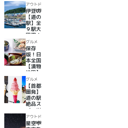
ムカレ
駅??〜
アウトド
ー28
水族館
ア・体験
伊豆の
選
がある
【道の
道の駅
駅】全
１０
９駅大
選〜
図鑑！
【全
2022
グルメ
国】
年最新
保存
グル
版！日
メ・お
本全国
土産を
【漬物
まとめ
地図】
てご紹
付き！
グルメ
介！＋
道の駅
【首都
愛犬の
で「ご
圏発】
駅
当地お
道の駅
漬物」
絶品ス
めぐり
イーツ
37
アウトド
選！人
ア・体験
星空や
気のソ