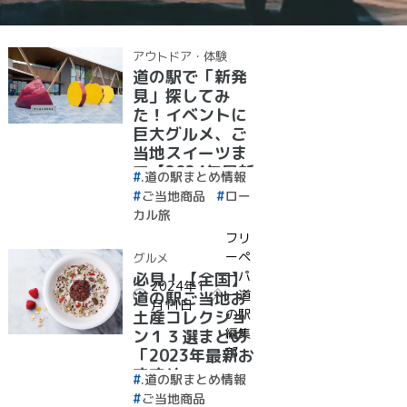
アウトドア・体験
道の駅で「新発
見」探してみ
た！イベントに
巨大グルメ、ご
当地スイーツま
で【2024年最新
.道の駅まとめ情報
情報】
ご当地商品
ロー
カル旅
フリ
ーペ
グルメ
ーパ
必見！【全国】
2024年1
ー道
道の駅ご当地お
月11日
の駅
土産コレクショ
編集
ン１３選まとめ
部
「2023年最新お
すすめ」
.道の駅まとめ情報
ご当地商品