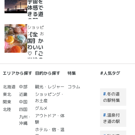
宇宙を
フトク
体感で
リー
きる道
ム・ジ
の駅
ェラー
道の駅
ショッピ
ト大集
で夜空
ング・お
【全
合！
に癒さ
土産
国】か
れ/星
わいい
に願い
♡「ご
☆彡
当地の
お土
産」が
エリアから探す
目的から探す
特集
#人気タグ
買える
道の駅
北海道
中部
観光・レジャー
コラム
２０
.冬の道
東北
近畿
ショッピング・
選 道
の駅特集
お土産
関東
中国
の駅で
グルメ
北陸
四国
買うも
.温泉付
アウトドア・体
のはこ
九州・
き道の駅
験
れで決
沖縄
まり！
ホテル・宿・温