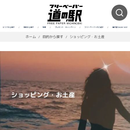
エリアから探す
/
目的から探す
/
特集
/
プレゼント・キャンペーン
/
フリーペーパーのご紹介
/
道の駅ONLINE SHOP
ホーム
/
目的から探す
/
ショッピング・お土産
ショッピング・お土産