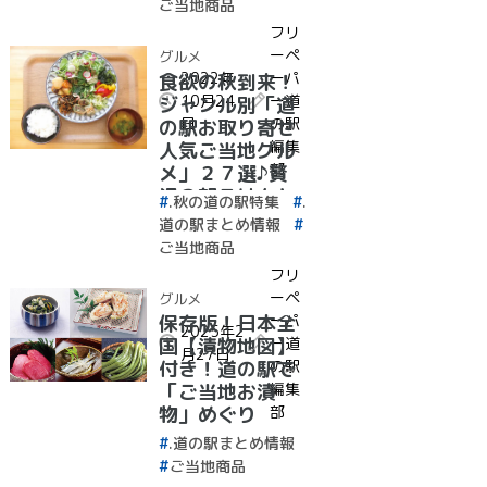
ご当地商品
フリ
ーペ
グルメ
2022年
ーパ
食欲の秋到来！
10月24
ー道
ジャンル別「道
日
の駅
の駅お取り寄せ
編集
人気ご当地グル
部
メ」２７選♪贅
沢の朝ごはんと
.秋の道の駅特集
.
道の駅
道の駅まとめ情報
ご当地商品
フリ
ーペ
グルメ
ーパ
保存版！日本全
2025年2
ー道
国【漬物地図】
月27日
の駅
付き！道の駅で
編集
「ご当地お漬
部
物」めぐり
.道の駅まとめ情報
ご当地商品