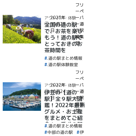
フリ
ーペ
2023年
ーパ
アウトドア・体験
10月23
ー道
全国の道の駅
日
の駅
で、お茶を楽し
編集
もう！道の駅で
部
とっておきのお
茶時間を
.道の駅まとめ情報
.道の駅体験教室
フリ
ーペ
2022年
ーパ
アウトドア・体験
10月24
ー道
伊豆の【道の
日
の駅
駅】全９駅大図
編集
鑑！2022年最新
部
グルメ・お土産
をまとめてご紹
介！＋愛犬の駅
.道の駅まとめ情報
中部の道の駅
伊