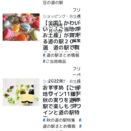
豆の道の駅
フリ
ーペ
ショッピング・お土産
ーパ
【全国】かわい
2024年1
ー道
い♡「ご当地の
月10日
の駅
お土産」が買え
編集
る道の駅２０
部
選 道の駅で買
うものはこれで
.道の駅まとめ情報
決まり！
ご当地商品
フリ
ーペ
2022年
ーパ
ショッピング・お土産
10月12
ー道
おすすめ【ご当
日
の駅
地ワイン11種】
編集
秋の実りを道の
部
駅で楽しもう!ワ
インと道の駅特
集
.秋の道の駅特集
.
道の駅まとめ情報