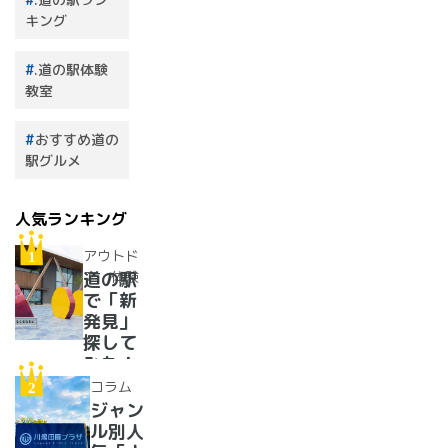
キング
.道の駅体験
教室
おすすめ道の
駅グルメ
人気ランキング
アウトド
ア・体験
道の駅
で「新
発見」
探して
みた！
イベン
コラム
トに巨
ジャン
大グル
ル別人
メ、ご