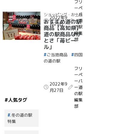
フリ
ーペ
ーパ
ショッピング・お土産
2022年9
ー道
おすすめ道の駅
月29日
の駅
商品【高知県】
編集
道の駅商品なか
部
とさ「苺ビー
ル」
ご当地商品
四国
の道の駅
フリ
ーペ
ーパ
2022年9
ー道
月27日
の駅
#人気タグ
編集
部
.冬の道の駅
特集