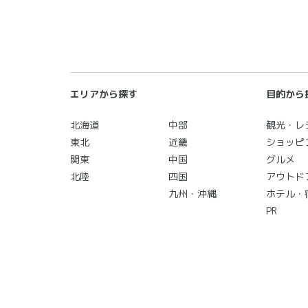
エリアから探す
目的から
北海道
中部
観光・レ
東北
近畿
ショッピ
関東
中国
グルメ
北陸
四国
アウトド
九州・沖縄
ホテル・
PR