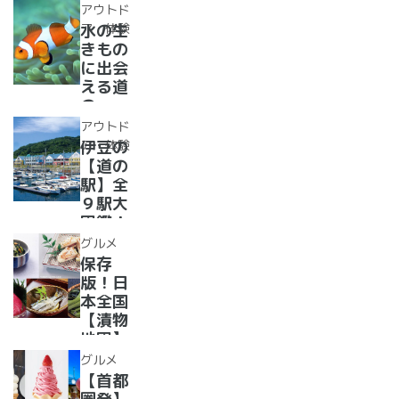
選！あ
レー大
アウトド
った
集合！
ア・体験
水の生
か、湯
道の駅
きもの
ったり
で食べ
に出会
道の駅
られる
える道
人気ダ
の
ムカレ
駅??〜
アウトド
ー28
水族館
ア・体験
伊豆の
選
がある
【道の
道の駅
駅】全
１０
９駅大
選〜
図鑑！
【全
2022
グルメ
国】
年最新
保存
グル
版！日
メ・お
本全国
土産を
【漬物
まとめ
地図】
てご紹
付き！
グルメ
介！＋
道の駅
【首都
愛犬の
で「ご