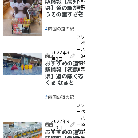
の駅
駅情報【高知
編集
県】道の駅かわ
部
うその里すさき
四国の道の駅
フリ
ーペ
ーパ
2022年9
ー道
四国
月8日
の駅
おすすめの道の
編集
駅情報【徳島
部
県】道の駅くる
くる なると
四国の道の駅
フリ
ーペ
ーパ
2022年9
ー道
四国
月9日
の駅
おすすめの道の
編集