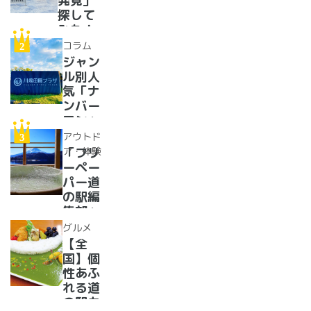
発見」
探して
みた！
イベン
コラム
トに巨
ジャン
大グル
ル別人
メ、ご
気「ナ
当地ス
ンバー
イーツ
ワン」
まで
道の駅
アウトド
【2024
紹介。
ア・体験
「フリ
年最新
フリー
ーペー
情報】
ペーパ
パー道
ー道の
の駅編
駅読者
集部」
が選ん
イチオ
グルメ
だ道の
シ！お
【全
駅ラン
風呂の
国】個
キング
ある道
性あふ
【最
の駅
れる道
新】
16
の駅カ