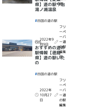
部
県】道の駅今治
湯ノ浦温泉
四国の道の駅
フリ
ーペ
ーパ
2022年9
ー道
四国
月9日
の駅
おすすめの道の
編集
駅情報【徳島
部
県】道の駅いた
の
四国の道の駅
フリ
ーペ
2022年
ーパ
10月27
ー道
日
の駅
編集