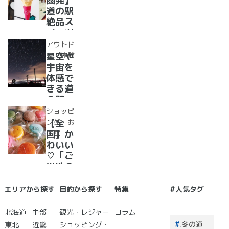
圏発】
駅
当地お
道の駅
漬物」
絶品ス
めぐり
イーツ
37
アウトド
選！人
ア・体験
星空や
気のソ
宇宙を
フトク
体感で
リー
きる道
ム・ジ
の駅
ェラー
道の駅
ショッピ
ト大集
で夜空
ング・お
【全
合！
に癒さ
土産
国】か
れ/星
わいい
に願い
♡「ご
☆彡
当地の
お土
産」が
エリアから探す
目的から探す
特集
#人気タグ
買える
道の駅
北海道
中部
観光・レジャー
コラム
２０
.冬の道
東北
近畿
ショッピング・