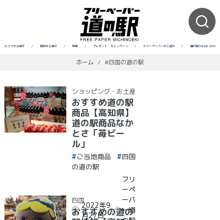
エリアから探す
/
目的から探す
/
特集
/
プレゼント・キャンペーン
/
フリーペーパーのご紹介
/
道の駅ONLINE SHOP
ホーム
/
#四国の道の駅
ショッピング・お土産
おすすめ道の駅
商品【高知県】
道の駅商品なか
とさ「苺ビー
ル」
ご当地商品
四国
の道の駅
フリ
ーペ
ーパ
四国
2022年9
ー道
おすすめの道の
月27日