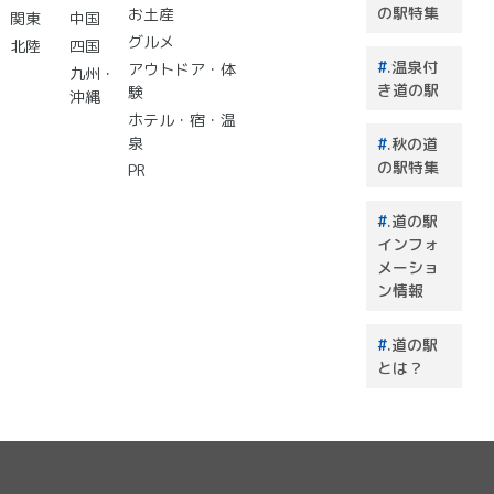
選 道
の駅特集
お土産
関東
中国
の駅で
グルメ
北陸
四国
買うも
.温泉付
アウトドア・体
のはこ
九州・
き道の駅
験
れで決
沖縄
まり！
ホテル・宿・温
泉
.秋の道
の駅特集
PR
.道の駅
インフォ
メーショ
ン情報
.道の駅
とは？