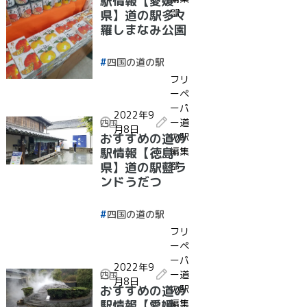
駅情報【愛媛
部
県】道の駅多々
羅しまなみ公園
四国の道の駅
フリ
ーペ
ーパ
2022年9
ー道
四国
月8日
の駅
おすすめの道の
編集
駅情報【徳島
部
県】道の駅藍ラ
ンドうだつ
四国の道の駅
フリ
ーペ
ーパ
2022年9
ー道
四国
月8日
の駅
おすすめの道の
編集
駅情報【愛媛