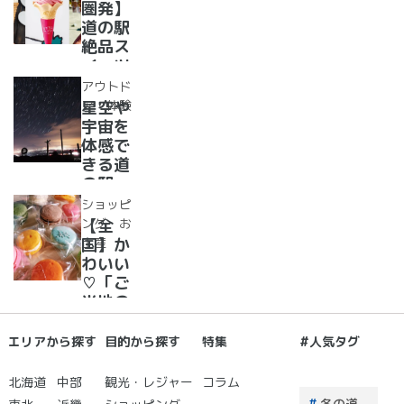
で「ご
圏発】
駅
当地お
道の駅
漬物」
絶品ス
めぐり
イーツ
37
アウトド
選！人
ア・体験
星空や
気のソ
宇宙を
フトク
体感で
リー
きる道
ム・ジ
の駅
ェラー
道の駅
ショッピ
ト大集
で夜空
ング・お
【全
合！
に癒さ
土産
国】か
れ/星
わいい
に願い
♡「ご
☆彡
当地の
お土
産」が
エリアから探す
目的から探す
特集
#人気タグ
買える
道の駅
北海道
中部
観光・レジャー
コラム
２０
.冬の道