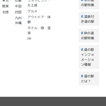
東北
近畿
ショッピング・
選 道
の駅特集
お土産
関東
中国
の駅で
グルメ
北陸
四国
買うも
.温泉付
アウトドア・体
のはこ
九州・
き道の駅
験
れで決
沖縄
まり！
ホテル・宿・温
泉
.秋の道
の駅特集
PR
.道の駅
インフォ
メーショ
ン情報
.道の駅
とは？