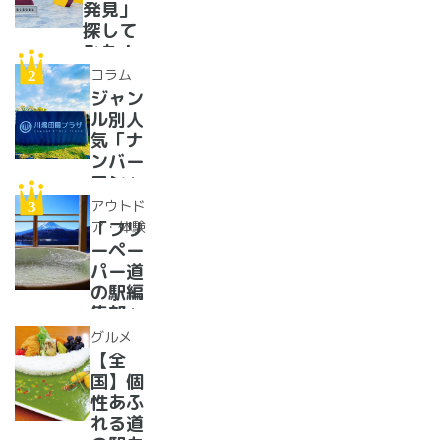
発見」
探して
みた！
イベン
コラム
トに巨
ジャン
大グル
ル別人
メ、ご
気「ナ
当地ス
ンバー
イーツ
ワン」
まで
道の駅
アウトド
【2024
紹介。
ア・体験
「フリ
年最新
フリー
ーペー
情報】
ペーパ
パー道
ー道の
の駅編
駅読者
集部」
が選ん
イチオ
グルメ
だ道の
シ！お
【全
駅ラン
風呂の
国】個
キング
ある道
性あふ
【最
の駅
れる道
新】
16
の駅カ