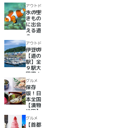
選！あ
レー大
アウトド
った
集合！
ア・体験
水の生
か、湯
道の駅
きもの
ったり
で食べ
に出会
道の駅
られる
える道
人気ダ
の
ムカレ
駅??〜
アウトド
ー28
水族館
ア・体験
伊豆の
選
がある
【道の
道の駅
駅】全
１０
９駅大
選〜
図鑑！
【全
2022
グルメ
国】
年最新
保存
グル
版！日
メ・お
本全国
土産を
【漬物
まとめ
地図】
てご紹
付き！
グルメ
介！＋
道の駅
【首都
愛犬の