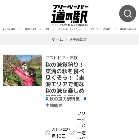
エリアから探す
/
目的から探す
/
特集
/
プレゼント・キャンペーン
/
フリーペーパーのご紹介
/
道の駅ONLINE SHOP
ホーム
/
#中部観光
アウトドア・体験
秋の味覚狩り！
東海の秋を食べ
尽くそう！【東
海エリアで旬な
秋の味を楽しめ
る施設６選】
.秋の道の駅特集
中部観光
フリ
ーペ
ーパ
2022年9
ー道
月10日