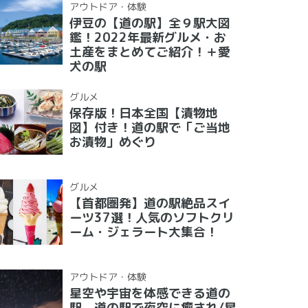
アウトドア・体験
伊豆の【道の駅】全９駅大図
鑑！2022年最新グルメ・お
土産をまとめてご紹介！＋愛
犬の駅
グルメ
保存版！日本全国【漬物地
図】付き！道の駅で「ご当地
お漬物」めぐり
グルメ
【首都圏発】道の駅絶品スイ
ーツ37選！人気のソフトクリ
ーム・ジェラート大集合！
アウトドア・体験
星空や宇宙を体感できる道の
駅 道の駅で夜空に癒され/星