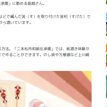
伝承館」に勤める堀越さん。
などで編んだ簀（す）を取り付けた簀桁（すげた）で
がら漉いています。
る方法。「二本松市和紙伝承館」では、紙漉き体験が
まで作ることができます。のし袋や万華鏡など上川崎