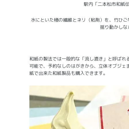
駅内「二本松市和紙
水にといた楮の繊維とネリ（粘剤）を、竹ひご
揺り動かしな
和紙の製法では一般的な「流し漉き」と呼ばれ
可能で、予約なしのはがきから、立体オブジェ
紙で出来た和紙製品も購入できます。