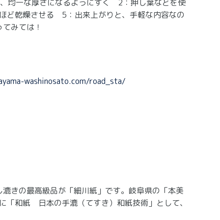
み、均一な厚さになるようにすく 2：押し葉などを使
分ほど乾燥させる 5：出来上がりと、手軽な内容なの
ってみては！
kayama-washinosato.com/road_sta/
し漉きの最高級品が「細川紙」です。岐阜県の「本美
年に「和紙 日本の手漉（てすき）和紙技術」として、