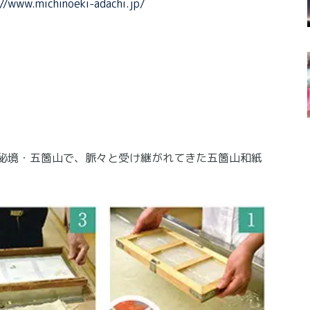
://www.michinoeki-adachi.jp/
た秘境・五箇山で、脈々と受け継がれてきた五箇山和紙