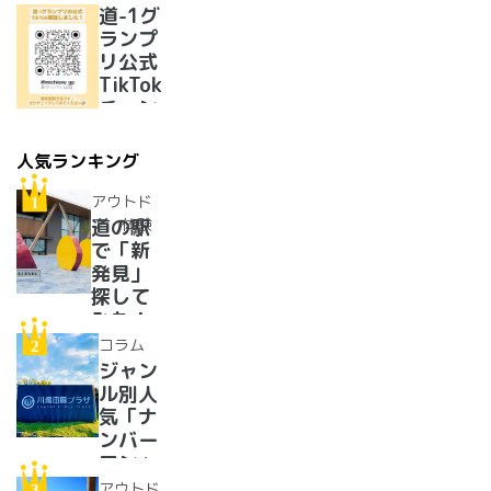
リ優勝
道-1グ
のラー
ランプ
メンが
リ公式
美味し
TikTok
すぎた
チャン
ネルを
開設い
人気ランキング
たしま
した！
アウトド
ア・体験
道の駅
で「新
発見」
探して
みた！
イベン
コラム
トに巨
ジャン
大グル
ル別人
メ、ご
気「ナ
当地ス
ンバー
イーツ
ワン」
まで
道の駅
アウトド