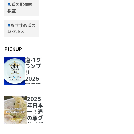
.道の駅体験
教室
おすすめ道の
駅グルメ
PICKUP
道-1グ
ランプ
リ
2026
開催決
定！
2025
年日本
一！道
の駅グ
ルメグ
ランプ