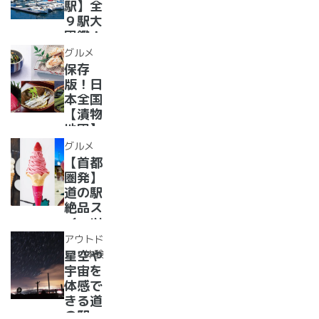
道の駅
駅】全
１０
９駅大
選〜
図鑑！
【全
2022
グルメ
国】
年最新
保存
グル
版！日
メ・お
本全国
土産を
【漬物
まとめ
地図】
てご紹
付き！
グルメ
介！＋
道の駅
【首都
愛犬の
で「ご
圏発】
駅
当地お
道の駅
漬物」
絶品ス
めぐり
イーツ
37
アウトド
選！人
ア・体験
星空や
気のソ
宇宙を
フトク
体感で
リー
きる道
ム・ジ
の駅