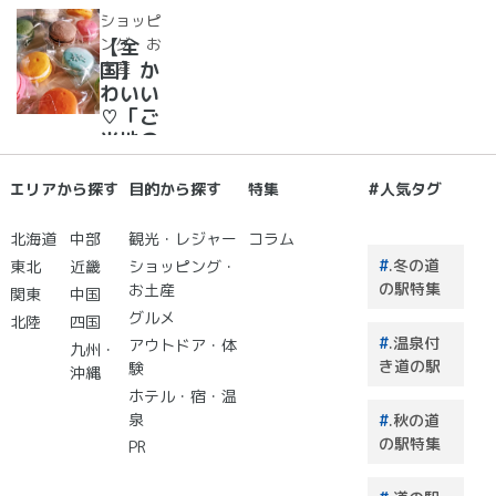
ェラー
道の駅
ショッピ
ト大集
で夜空
ング・お
【全
合！
に癒さ
土産
国】か
れ/星
わいい
に願い
♡「ご
☆彡
当地の
お土
産」が
エリアから探す
目的から探す
特集
#人気タグ
買える
道の駅
北海道
中部
観光・レジャー
コラム
２０
.冬の道
東北
近畿
ショッピング・
選 道
の駅特集
お土産
関東
中国
の駅で
グルメ
北陸
四国
買うも
.温泉付
アウトドア・体
のはこ
九州・
き道の駅
験
れで決
沖縄
まり！
ホテル・宿・温
泉
.秋の道
の駅特集
PR