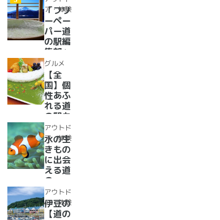
【2024
紹介。
ア・体験
「フリ
年最新
フリー
ーペー
情報】
ペーパ
パー道
ー道の
の駅編
駅読者
集部」
が選ん
イチオ
グルメ
だ道の
シ！お
【全
駅ラン
風呂の
国】個
キング
ある道
性あふ
【最
の駅
れる道
新】
16
の駅カ
選！あ
レー大
アウトド
った
集合！
ア・体験
水の生
か、湯
道の駅
きもの
ったり
で食べ
に出会
道の駅
られる
える道
人気ダ
の
ムカレ
駅??〜
アウトド
ー28
水族館
ア・体験
伊豆の
選
がある
【道の