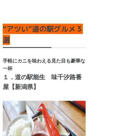
“アツい”道の駅グルメ３
選
手軽にカニを味わえる見た目も豪華な
一杯
１．道の駅能生 味千汐路番
屋【新潟県】