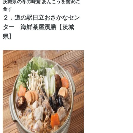
茨城県の冬の味覚 あんこうを贅沢に
食す
２．道の駅日立おさかなセン
ター 海鮮茶屋濱膳【茨城
県】