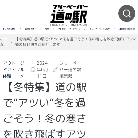
エリアから探す
/
目的から探す
/
特集
/
プレゼント・キャンペーン
/
フリーペーパーのご紹介
/
道の駅ONLINE SHOP
ホー
【冬特集】道の駅で”アツい”冬を過ごそう！冬の寒さを吹き飛ばすアツい
/
ム
道の駅11選をご紹介します
アウト
グ
2024
フリーペー
ドア・
/
ル
年6月
パー道の駅
体験
メ
11日
編集部
【冬特集】道の駅
で”アツい”冬を過
ごそう！冬の寒さ
を吹き飛ばすアツ