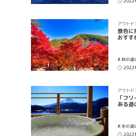
202
アウトド
景色に
おすす
.秋の道
202
アウトド
「フリ
ある道
.冬の道
202