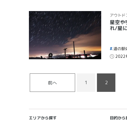
アウトド
星空や
れ/星
.道の駅
202
1
2
前へ
エリアから探す
目的から