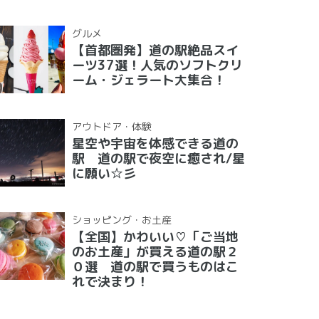
グルメ
【首都圏発】道の駅絶品スイ
ーツ37選！人気のソフトクリ
ーム・ジェラート大集合！
アウトドア・体験
星空や宇宙を体感できる道の
駅 道の駅で夜空に癒され/星
に願い☆彡
ショッピング・お土産
【全国】かわいい♡「ご当地
のお土産」が買える道の駅２
０選 道の駅で買うものはこ
れで決まり！