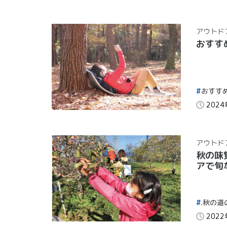
アウトド
おすす
おすす
202
アウトド
秋の味
アで旬
.秋の道
202