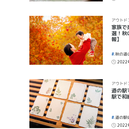
アウトド
家族で
選！秋
報】
.秋の道
202
アウトド
道の駅
駅で和
.道の駅
202