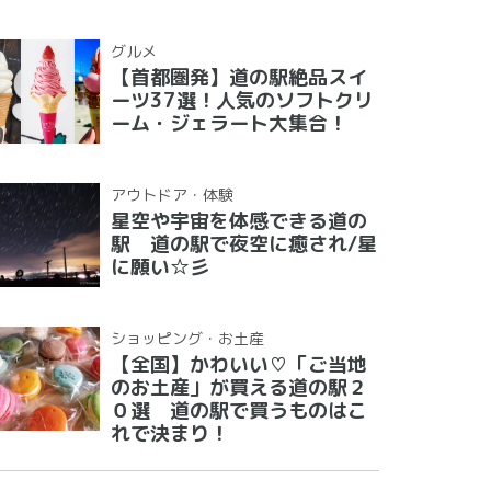
グルメ
【首都圏発】道の駅絶品スイ
ーツ37選！人気のソフトクリ
ーム・ジェラート大集合！
アウトドア・体験
星空や宇宙を体感できる道の
駅 道の駅で夜空に癒され/星
に願い☆彡
ショッピング・お土産
【全国】かわいい♡「ご当地
のお土産」が買える道の駅２
０選 道の駅で買うものはこ
れで決まり！