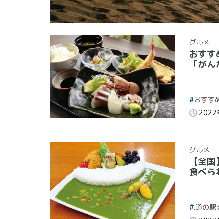
グルメ
おすす
「がん
おすす
202
グルメ
【全国
食べら
.道の駅