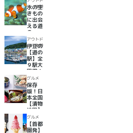
アウトド
った
集合！
ア・体験
水の生
か、湯
道の駅
きもの
ったり
で食べ
に出会
道の駅
られる
える道
人気ダ
の
ムカレ
駅??〜
アウトド
ー28
水族館
ア・体験
伊豆の
選
がある
【道の
道の駅
駅】全
１０
９駅大
選〜
図鑑！
【全
2022
グルメ
国】
年最新
保存
グル
版！日
メ・お
本全国
土産を
【漬物
まとめ
地図】
てご紹
付き！
グルメ
介！＋
道の駅
【首都
愛犬の
で「ご
圏発】