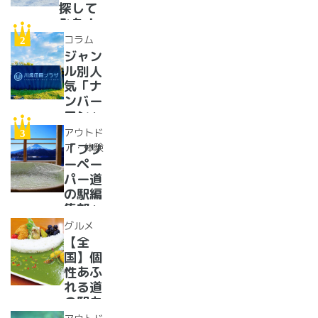
探して
みた！
イベン
コラム
トに巨
ジャン
大グル
ル別人
メ、ご
気「ナ
当地ス
ンバー
イーツ
ワン」
まで
道の駅
アウトド
【2024
紹介。
ア・体験
「フリ
年最新
フリー
ーペー
情報】
ペーパ
パー道
ー道の
の駅編
駅読者
集部」
が選ん
イチオ
グルメ
だ道の
シ！お
【全
駅ラン
風呂の
国】個
キング
ある道
性あふ
【最
の駅
れる道
新】
16
の駅カ
選！あ
レー大