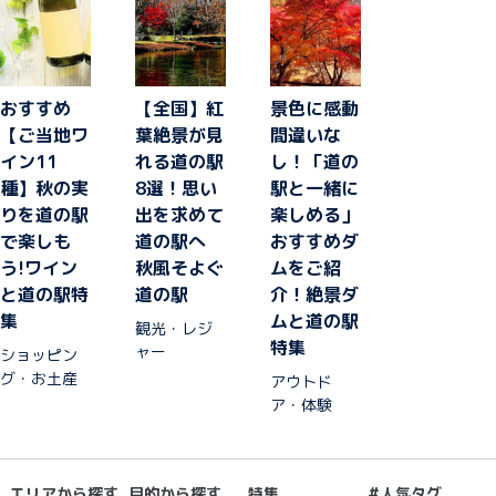
の駅で
買うも
のはこ
れで決
まり！
おすすめ
【全国】紅
景色に感動
【ご当地ワ
葉絶景が見
間違いな
イン11
れる道の駅
し！「道の
種】秋の実
8選！思い
駅と一緒に
りを道の駅
出を求めて
楽しめる」
で楽しも
道の駅へ
おすすめダ
う!ワイン
秋風そよぐ
ムをご紹
と道の駅特
道の駅
介！絶景ダ
集
ムと道の駅
観光・レジ
特集
ャー
ショッピン
グ・お土産
アウトド
ア・体験
エリアから探す
目的から探す
特集
#人気タグ