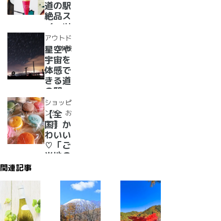
駅
当地お
道の駅
漬物」
絶品ス
めぐり
イーツ
37
アウトド
選！人
ア・体験
星空や
気のソ
宇宙を
フトク
体感で
リー
きる道
ム・ジ
の駅
ェラー
道の駅
ショッピ
ト大集
で夜空
ング・お
【全
合！
に癒さ
土産
国】か
れ/星
わいい
に願い
♡「ご
☆彡
当地の
お土
関連記事
産」が
買える
道の駅
２０
選 道