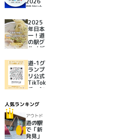
2026
開催決
定！
2025
年日本
一！道
の駅グ
ルメグ
ランプ
リ優勝
道-1グ
のラー
ランプ
メンが
リ公式
美味し
TikTok
すぎた
チャン
ネルを
開設い
人気ランキング
たしま
した！
アウトド
ア・体験
道の駅
で「新
発見」