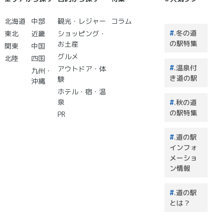
北海道
中部
観光・レジャー
コラム
.冬の道
東北
近畿
ショッピング・
の駅特集
お土産
関東
中国
グルメ
北陸
四国
.温泉付
アウトドア・体
九州・
き道の駅
験
沖縄
ホテル・宿・温
泉
.秋の道
の駅特集
PR
.道の駅
インフォ
メーショ
ン情報
.道の駅
とは？