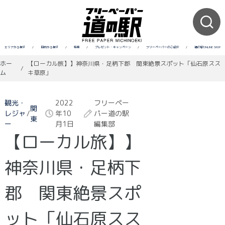
エリアから探す
/
目的から探す
/
特集
/
プレゼント・キャンペーン
/
フリーペーパーのご紹介
/
道の駅ONLINE SHOP
ホー
【ローカル旅】】神奈川県・足柄下郡 関東絶景スポット「仙石原スス
/
ム
キ草原」
観光・
2022
フリーペー
関
レジャ
/
年10
パー道の駅
東
ー
月1日
編集部
【ローカル旅】】
神奈川県・足柄下
郡 関東絶景スポ
ット「仙石原スス