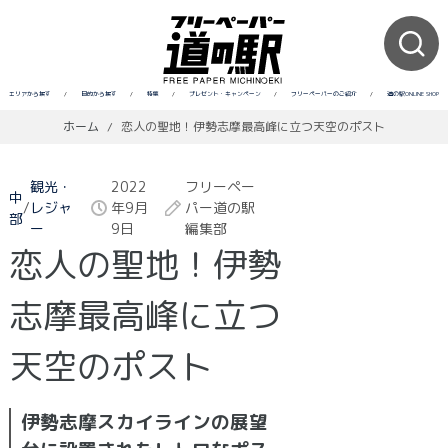
エリアから探す
/
目的から探す
/
特集
/
プレゼント・キャンペーン
/
フリーペーパーのご紹介
/
道の駅ONLINE SHOP
ホーム
/
恋人の聖地！伊勢志摩最高峰に立つ天空のポスト
観光・
2022
フリーペー
中
/
レジャ
年9月
パー道の駅
部
ー
9日
編集部
恋人の聖地！伊勢
志摩最高峰に立つ
天空のポスト
伊勢志摩スカイラインの展望