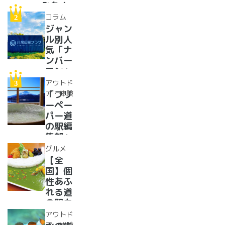
みた！
イベン
コラム
トに巨
ジャン
大グル
ル別人
メ、ご
気「ナ
当地ス
ンバー
イーツ
ワン」
まで
道の駅
アウトド
【2024
紹介。
ア・体験
「フリ
年最新
フリー
ーペー
情報】
ペーパ
パー道
ー道の
の駅編
駅読者
集部」
が選ん
イチオ
グルメ
だ道の
シ！お
【全
駅ラン
風呂の
国】個
キング
ある道
性あふ
【最
の駅
れる道
新】
16
の駅カ
選！あ
レー大
アウトド
った
集合！
ア・体験