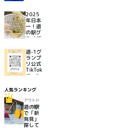
開催決
定！
2025
年日本
一！道
の駅グ
ルメグ
ランプ
リ優勝
道-1グ
のラー
ランプ
メンが
リ公式
美味し
TikTok
すぎた
チャン
ネルを
開設い
人気ランキング
たしま
した！
アウトド
ア・体験
道の駅
で「新
発見」
探して