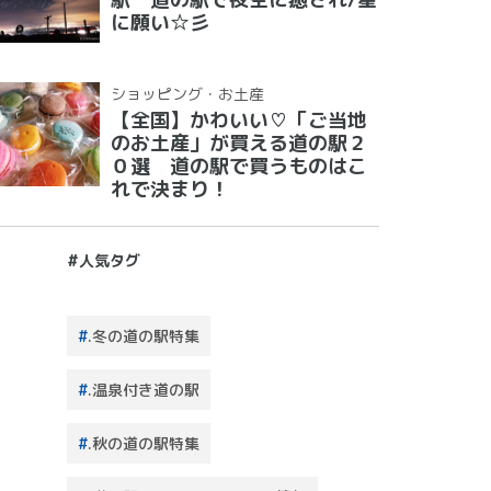
に願い☆彡
ショッピング・お土産
【全国】かわいい♡「ご当地
のお土産」が買える道の駅２
０選 道の駅で買うものはこ
れで決まり！
#人気タグ
.冬の道の駅特集
.温泉付き道の駅
.秋の道の駅特集