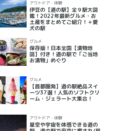
アウトドア・体験
伊豆の【道の駅】全９駅大図
鑑！2022年最新グルメ・お
土産をまとめてご紹介！＋愛
犬の駅
グルメ
保存版！日本全国【漬物地
図】付き！道の駅で「ご当地
お漬物」めぐり
グルメ
【首都圏発】道の駅絶品スイ
ーツ37選！人気のソフトクリ
ーム・ジェラート大集合！
アウトドア・体験
星空や宇宙を体感できる道の
駅 道の駅で夜空に癒され/星