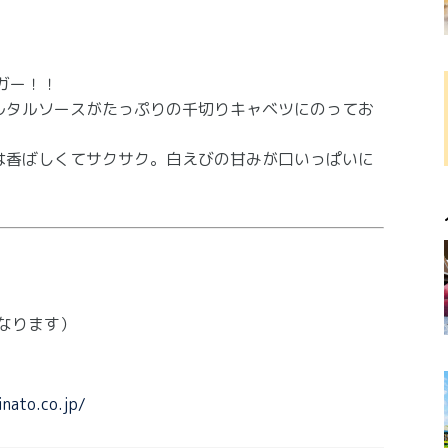
ガー！！
ルタルソースがたっぷりの千切りキャベツにのってお
は香ばしくてサクサク。白えびの甘みが口いっぱいに
異なります）
inato.co.jp/