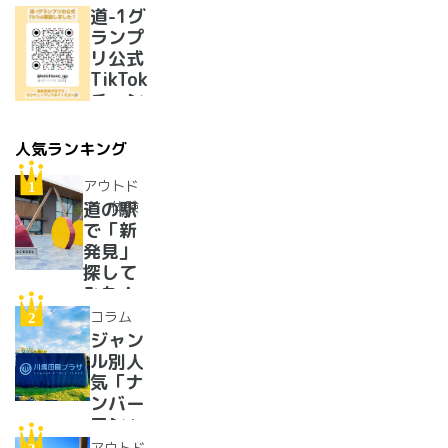
リ優勝
道-1グ
のラー
ランプ
メンが
リ公式
美味し
TikTok
すぎた
チャン
ネルを
開設い
人気ランキング
たしま
した！
アウトド
ア・体験
道の駅
で「新
発見」
探して
みた！
イベン
コラム
トに巨
ジャン
大グル
ル別人
メ、ご
気「ナ
当地ス
ンバー
イーツ
ワン」
まで
道の駅
アウトド