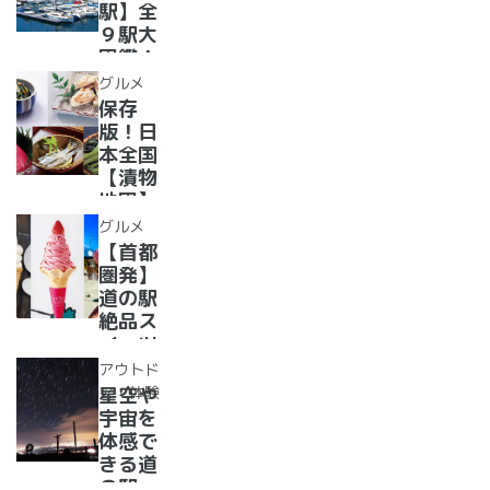
道の駅
駅】全
１０
９駅大
選〜
図鑑！
【全
2022
グルメ
国】
年最新
保存
グル
版！日
メ・お
本全国
土産を
【漬物
まとめ
地図】
てご紹
付き！
グルメ
介！＋
道の駅
【首都
愛犬の
で「ご
圏発】
駅
当地お
道の駅
漬物」
絶品ス
めぐり
イーツ
37
アウトド
選！人
ア・体験
星空や
気のソ
宇宙を
フトク
体感で
リー
きる道
ム・ジ
の駅