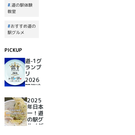
.道の駅体験
教室
おすすめ道の
駅グルメ
PICKUP
道-1グ
ランプ
リ
2026
開催決
定！
2025
年日本
一！道
の駅グ
ルメグ
ランプ