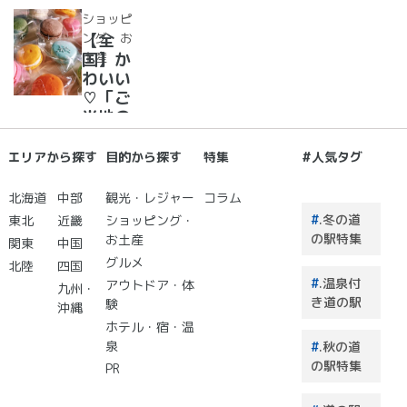
ェラー
道の駅
ショッピ
ト大集
で夜空
ング・お
【全
合！
に癒さ
土産
国】か
れ/星
わいい
に願い
♡「ご
☆彡
当地の
お土
産」が
エリアから探す
目的から探す
特集
#人気タグ
買える
道の駅
北海道
中部
観光・レジャー
コラム
２０
.冬の道
東北
近畿
ショッピング・
選 道
の駅特集
お土産
関東
中国
の駅で
グルメ
北陸
四国
買うも
.温泉付
アウトドア・体
のはこ
九州・
き道の駅
験
れで決
沖縄
まり！
ホテル・宿・温
泉
.秋の道
の駅特集
PR