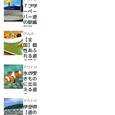
【2024
紹介。
ア・体験
「フリ
年最新
フリー
ーペー
情報】
ペーパ
パー道
ー道の
の駅編
駅読者
集部」
が選ん
イチオ
グルメ
だ道の
シ！お
【全
駅ラン
風呂の
国】個
キング
ある道
性あふ
【最
の駅
れる道
新】
16
の駅カ
選！あ
レー大
アウトド
った
集合！
ア・体験
水の生
か、湯
道の駅
きもの
ったり
で食べ
に出会
道の駅
られる
える道
人気ダ
の
ムカレ
駅??〜
アウトド
ー28
水族館
ア・体験
伊豆の
選
がある
【道の