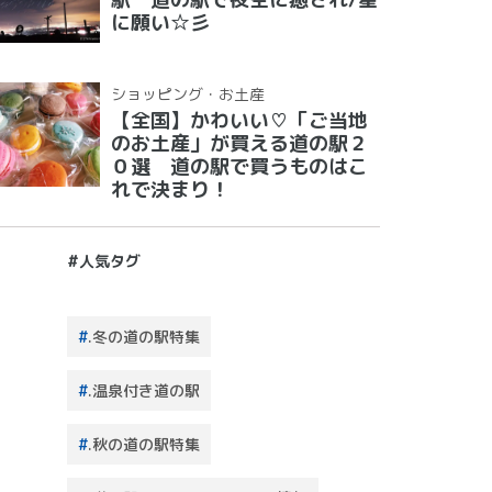
に願い☆彡
ショッピング・お土産
【全国】かわいい♡「ご当地
のお土産」が買える道の駅２
０選 道の駅で買うものはこ
れで決まり！
#人気タグ
.冬の道の駅特集
.温泉付き道の駅
.秋の道の駅特集