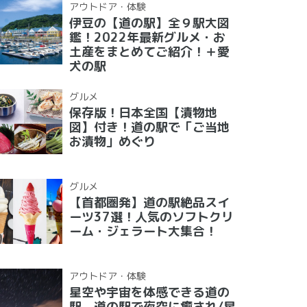
アウトドア・体験
伊豆の【道の駅】全９駅大図
鑑！2022年最新グルメ・お
土産をまとめてご紹介！＋愛
犬の駅
グルメ
保存版！日本全国【漬物地
図】付き！道の駅で「ご当地
お漬物」めぐり
グルメ
【首都圏発】道の駅絶品スイ
ーツ37選！人気のソフトクリ
ーム・ジェラート大集合！
アウトドア・体験
星空や宇宙を体感できる道の
駅 道の駅で夜空に癒され/星