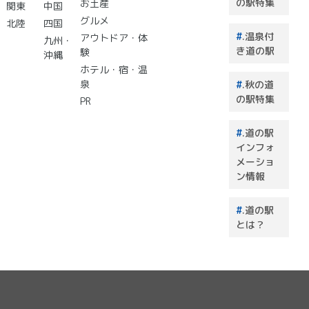
の駅特集
お土産
関東
中国
グルメ
北陸
四国
.温泉付
アウトドア・体
九州・
き道の駅
験
沖縄
ホテル・宿・温
泉
.秋の道
の駅特集
PR
.道の駅
インフォ
メーショ
ン情報
.道の駅
とは？