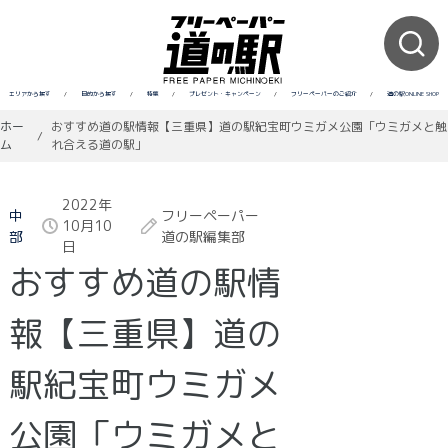
エリアから探す
/
目的から探す
/
特集
/
プレゼント・キャンペーン
/
フリーペーパーのご紹介
/
道の駅ONLINE SHOP
ホー
おすすめ道の駅情報【三重県】道の駅紀宝町ウミガメ公園「ウミガメと触
/
ム
れ合える道の駅」
2022年
中
フリーペーパー
10月10
部
道の駅編集部
日
おすすめ道の駅情
報【三重県】道の
駅紀宝町ウミガメ
公園「ウミガメと