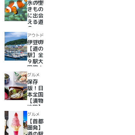
集合！
ア・体験
水の生
か、湯
道の駅
きもの
ったり
で食べ
に出会
道の駅
られる
える道
人気ダ
の
ムカレ
駅??〜
アウトド
ー28
水族館
ア・体験
伊豆の
選
がある
【道の
道の駅
駅】全
１０
９駅大
選〜
図鑑！
【全
2022
グルメ
国】
年最新
保存
グル
版！日
メ・お
本全国
土産を
【漬物
まとめ
地図】
てご紹
付き！
グルメ
介！＋
道の駅
【首都
愛犬の
で「ご
圏発】
駅
当地お
道の駅