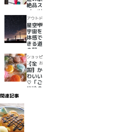
漬物」
絶品ス
めぐり
イーツ
37
アウトド
選！人
ア・体験
星空や
気のソ
宇宙を
フトク
体感で
リー
きる道
ム・ジ
の駅
ェラー
道の駅
ショッピ
ト大集
で夜空
ング・お
【全
合！
に癒さ
土産
国】か
れ/星
わいい
に願い
♡「ご
☆彡
当地の
お土
関連記事
産」が
買える
道の駅
２０
選 道
の駅で