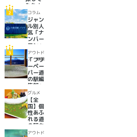
みた！
イベン
コラム
トに巨
ジャン
大グル
ル別人
メ、ご
気「ナ
当地ス
ンバー
イーツ
ワン」
まで
道の駅
アウトド
【2024
紹介。
ア・体験
「フリ
年最新
フリー
ーペー
情報】
ペーパ
パー道
ー道の
の駅編
駅読者
集部」
が選ん
イチオ
グルメ
だ道の
シ！お
【全
駅ラン
風呂の
国】個
キング
ある道
性あふ
【最
の駅
れる道
新】
16
の駅カ
選！あ
レー大
アウトド
った