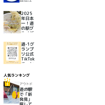
開催決
定！
2025
年日本
一！道
の駅グ
ルメグ
ランプ
リ優勝
道-1グ
のラー
ランプ
メンが
リ公式
美味し
TikTok
すぎた
チャン
ネルを
開設い
人気ランキング
たしま
した！
アウトド
ア・体験
道の駅
で「新
発見」
探して