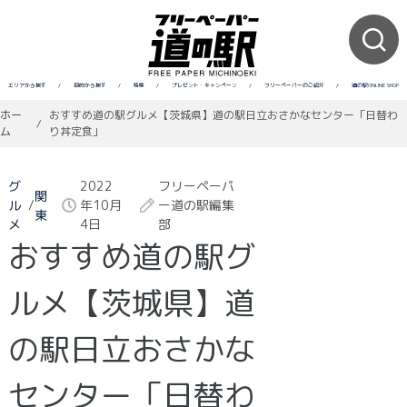
エリアから探す
/
目的から探す
/
特集
/
プレゼント・キャンペーン
/
フリーペーパーのご紹介
/
道の駅ONLINE SHOP
ホー
おすすめ道の駅グルメ【茨城県】道の駅日立おさかなセンター「日替わ
/
ム
り丼定食」
グ
2022
フリーペーパ
関
ル
/
年10月
ー道の駅編集
東
メ
4日
部
おすすめ道の駅グ
ルメ【茨城県】道
の駅日立おさかな
センター「日替わ