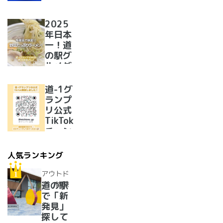
開催決
定！
2025
年日本
一！道
の駅グ
ルメグ
ランプ
リ優勝
道-1グ
のラー
ランプ
メンが
リ公式
美味し
TikTok
すぎた
チャン
ネルを
開設い
人気ランキング
たしま
した！
アウトド
ア・体験
道の駅
で「新
発見」
探して