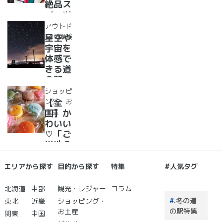
漬物」
絶品ス
めぐり
イーツ
37
アウトド
選！人
ア・体験
星空や
気のソ
宇宙を
フトク
体感で
リー
きる道
ム・ジ
の駅
ェラー
道の駅
ショッピ
ト大集
で夜空
ング・お
【全
合！
に癒さ
土産
国】か
れ/星
わいい
に願い
♡「ご
☆彡
当地の
お土
産」が
エリアから探す
目的から探す
特集
#人気タグ
買える
道の駅
北海道
中部
観光・レジャー
コラム
２０
.冬の道
東北
近畿
ショッピング・
選 道
の駅特集
お土産
関東
中国
の駅で