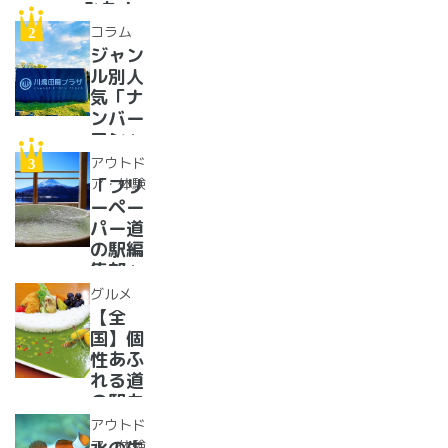
みた！
イベン
コラム
トに巨
ジャン
大グル
ル別人
メ、ご
気「ナ
当地ス
ンバー
イーツ
ワン」
まで
道の駅
アウトド
【2024
紹介。
ア・体験
「フリ
年最新
フリー
ーペー
情報】
ペーパ
パー道
ー道の
の駅編
駅読者
集部」
が選ん
イチオ
グルメ
だ道の
シ！お
【全
駅ラン
風呂の
国】個
キング
ある道
性あふ
【最
の駅
れる道
新】
16
の駅カ
選！あ
レー大
アウトド
った
集合！
ア・体験