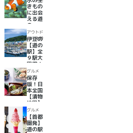
水の生
か、湯
道の駅
きもの
ったり
で食べ
に出会
道の駅
られる
える道
人気ダ
の
ムカレ
駅??〜
アウトド
ー28
水族館
ア・体験
伊豆の
選
がある
【道の
道の駅
駅】全
１０
９駅大
選〜
図鑑！
【全
2022
グルメ
国】
年最新
保存
グル
版！日
メ・お
本全国
土産を
【漬物
まとめ
地図】
てご紹
付き！
グルメ
介！＋
道の駅
【首都
愛犬の
で「ご
圏発】
駅
当地お
道の駅