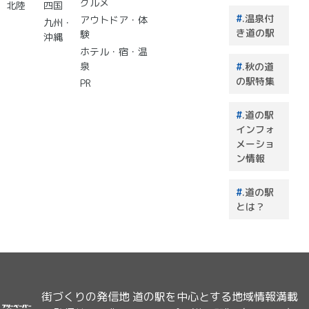
グルメ
北陸
四国
買うも
.温泉付
アウトドア・体
のはこ
九州・
き道の駅
験
れで決
沖縄
まり！
ホテル・宿・温
泉
.秋の道
の駅特集
PR
.道の駅
インフォ
メーショ
ン情報
.道の駅
とは？
街づくりの発信地 道の駅を中心とする地域情報満載