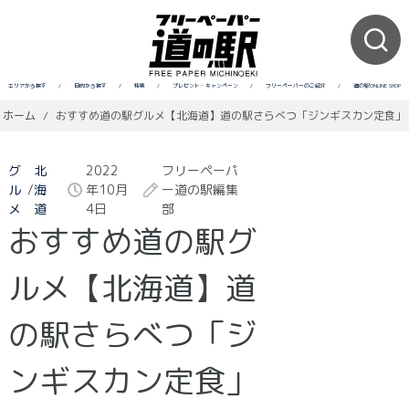
エリアから探す
/
目的から探す
/
特集
/
プレゼント・キャンペーン
/
フリーペーパーのご紹介
/
道の駅ONLINE SHOP
ホーム
/
おすすめ道の駅グルメ【北海道】道の駅さらべつ「ジンギスカン定食」
グ
北
2022
フリーペーパ
ル
/
海
年10月
ー道の駅編集
メ
道
4日
部
おすすめ道の駅グ
ルメ【北海道】道
の駅さらべつ「ジ
ンギスカン定食」