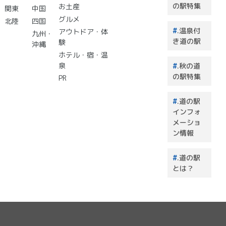
選 道
の駅特集
お土産
関東
中国
の駅で
グルメ
北陸
四国
買うも
.温泉付
アウトドア・体
のはこ
九州・
き道の駅
験
れで決
沖縄
まり！
ホテル・宿・温
泉
.秋の道
の駅特集
PR
.道の駅
インフォ
メーショ
ン情報
.道の駅
とは？