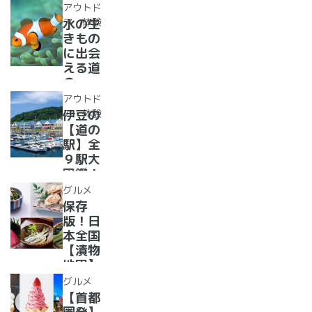
選！あ
レー大
アウトド
った
集合！
ア・体験
水の生
か、湯
道の駅
きもの
ったり
で食べ
に出会
道の駅
られる
える道
人気ダ
の
ムカレ
駅??〜
アウトド
ー28
水族館
ア・体験
伊豆の
選
がある
【道の
道の駅
駅】全
１０
９駅大
選〜
図鑑！
【全
2022
グルメ
国】
年最新
保存
グル
版！日
メ・お
本全国
土産を
【漬物
まとめ
地図】
てご紹
付き！
グルメ
介！＋
道の駅
【首都
愛犬の
で「ご