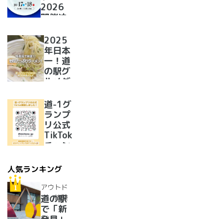
2026
開催決
定！
2025
年日本
一！道
の駅グ
ルメグ
ランプ
リ優勝
道-1グ
のラー
ランプ
メンが
リ公式
美味し
TikTok
すぎた
チャン
ネルを
開設い
人気ランキング
たしま
した！
アウトド
ア・体験
道の駅
で「新