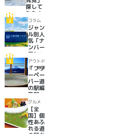
発見」
探して
みた！
イベン
コラム
トに巨
ジャン
大グル
ル別人
メ、ご
気「ナ
当地ス
ンバー
イーツ
ワン」
まで
道の駅
アウトド
【2024
紹介。
ア・体験
「フリ
年最新
フリー
ーペー
情報】
ペーパ
パー道
ー道の
の駅編
駅読者
集部」
が選ん
イチオ
グルメ
だ道の
シ！お
【全
駅ラン
風呂の
国】個
キング
ある道
性あふ
【最
の駅
れる道
新】
16
の駅カ