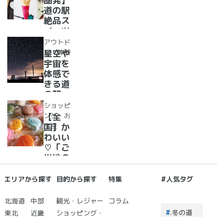
圏発】
駅
当地お
道の駅
漬物」
絶品ス
めぐり
イーツ
37
アウトド
選！人
ア・体験
星空や
気のソ
宇宙を
フトク
体感で
リー
きる道
ム・ジ
の駅
ェラー
道の駅
ショッピ
ト大集
で夜空
ング・お
【全
合！
に癒さ
土産
国】か
れ/星
わいい
に願い
♡「ご
☆彡
当地の
お土
産」が
エリアから探す
目的から探す
特集
#人気タグ
買える
道の駅
北海道
中部
観光・レジャー
コラム
２０
.冬の道
東北
近畿
ショッピング・