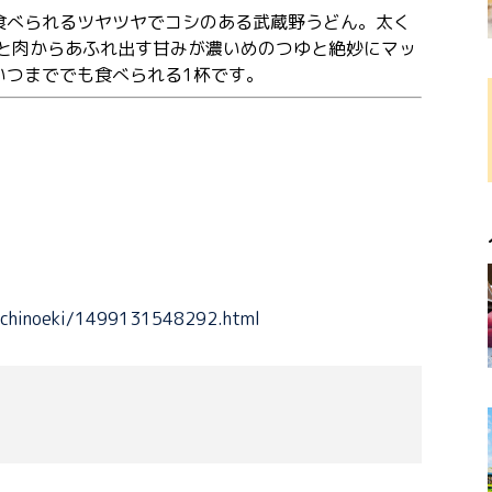
食べられるツヤツヤでコシのある武蔵野うどん。太く
子と肉からあふれ出す甘みが濃いめのつゆと絶妙にマッ
いつまででも食べられる1杯です。
/michinoeki/1499131548292.html