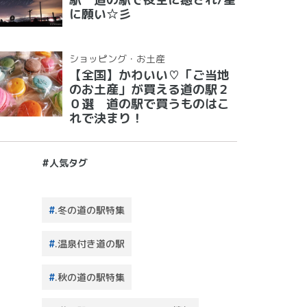
に願い☆彡
ショッピング・お土産
【全国】かわいい♡「ご当地
のお土産」が買える道の駅２
０選 道の駅で買うものはこ
れで決まり！
#人気タグ
.冬の道の駅特集
.温泉付き道の駅
.秋の道の駅特集