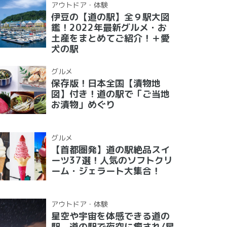
アウトドア・体験
伊豆の【道の駅】全９駅大図
鑑！2022年最新グルメ・お
土産をまとめてご紹介！＋愛
犬の駅
グルメ
保存版！日本全国【漬物地
図】付き！道の駅で「ご当地
お漬物」めぐり
グルメ
【首都圏発】道の駅絶品スイ
ーツ37選！人気のソフトクリ
ーム・ジェラート大集合！
アウトドア・体験
星空や宇宙を体感できる道の
駅 道の駅で夜空に癒され/星