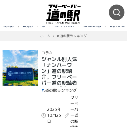
エリアから探す
/
目的から探す
/
特集
/
プレゼント・キャンペーン
/
フリーペーパーのご紹介
/
道の駅ONLINE SHOP
ホーム
/
#.道の駅ランキング
コラム
ジャンル別人気
「ナンバーワ
ン」道の駅紹
介。フリーペー
パー道の駅読者
が選んだ道の駅
.道の駅ランキング
ランキング【最
フリ
新】
ーペ
2023年
ーパ
10月23
ー道
日
の駅