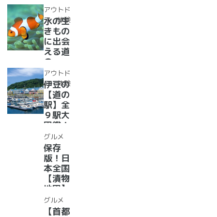
選！あ
レー大
アウトド
った
集合！
ア・体験
水の生
か、湯
道の駅
きもの
ったり
で食べ
に出会
道の駅
られる
える道
人気ダ
の
ムカレ
駅??〜
アウトド
ー28
水族館
ア・体験
伊豆の
選
がある
【道の
道の駅
駅】全
１０
９駅大
選〜
図鑑！
【全
2022
グルメ
国】
年最新
保存
グル
版！日
メ・お
本全国
土産を
【漬物
まとめ
地図】
てご紹
付き！
グルメ
介！＋
道の駅
【首都
愛犬の