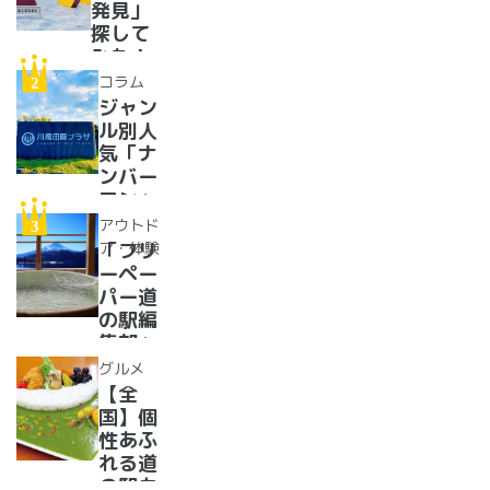
発見」
探して
みた！
イベン
コラム
トに巨
ジャン
大グル
ル別人
メ、ご
気「ナ
当地ス
ンバー
イーツ
ワン」
まで
道の駅
アウトド
【2024
紹介。
ア・体験
「フリ
年最新
フリー
ーペー
情報】
ペーパ
パー道
ー道の
の駅編
駅読者
集部」
が選ん
イチオ
グルメ
だ道の
シ！お
【全
駅ラン
風呂の
国】個
キング
ある道
性あふ
【最
の駅
れる道
新】
16
の駅カ