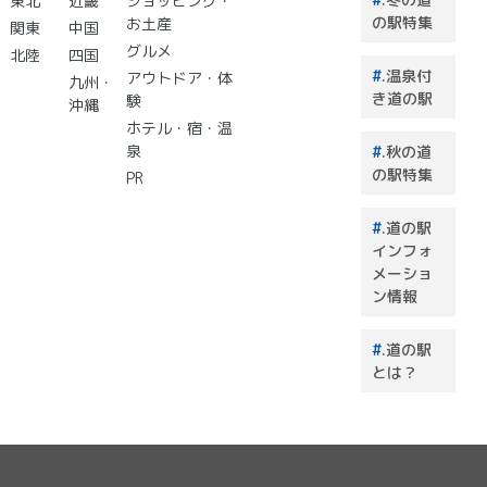
東北
近畿
ショッピング・
選 道
の駅特集
お土産
関東
中国
の駅で
グルメ
北陸
四国
買うも
.温泉付
アウトドア・体
のはこ
九州・
き道の駅
験
れで決
沖縄
まり！
ホテル・宿・温
泉
.秋の道
の駅特集
PR
.道の駅
インフォ
メーショ
ン情報
.道の駅
とは？