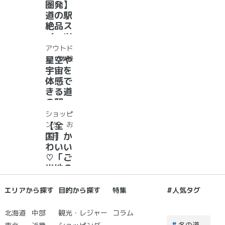
で「ご
圏発】
駅
当地お
道の駅
漬物」
絶品ス
めぐり
イーツ
37
アウトド
選！人
ア・体験
星空や
気のソ
宇宙を
フトク
体感で
リー
きる道
ム・ジ
の駅
ェラー
道の駅
ショッピ
ト大集
で夜空
ング・お
【全
合！
に癒さ
土産
国】か
れ/星
わいい
に願い
♡「ご
☆彡
当地の
お土
産」が
エリアから探す
目的から探す
特集
#人気タグ
買える
道の駅
北海道
中部
観光・レジャー
コラム
２０
.冬の道