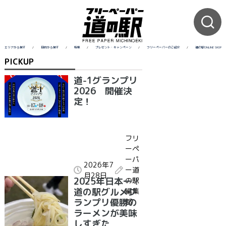
エリアから探す
/
目的から探す
/
特集
/
プレゼント・キャンペーン
/
フリーペーパーのご紹介
/
道の駅ONLINE SHOP
PICKUP
道-1グランプリ
2026 開催決
定！
フリ
ーペ
ーパ
2026年7
ー道
月28日
2025年日本一！
の駅
道の駅グルメグ
編集
ランプリ優勝の
部
ラーメンが美味
しすぎた