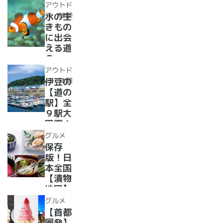
選！あ
レー大
アウトド
った
集合！
ア・体験
水の生
か、湯
道の駅
きもの
ったり
で食べ
に出会
道の駅
られる
える道
人気ダ
の
ムカレ
駅??〜
アウトド
ー28
水族館
ア・体験
伊豆の
選
がある
【道の
道の駅
駅】全
１０
９駅大
選〜
図鑑！
【全
2022
グルメ
国】
年最新
保存
グル
版！日
メ・お
本全国
土産を
【漬物
まとめ
地図】
てご紹
付き！
グルメ
介！＋
道の駅
【首都
愛犬の
で「ご
圏発】