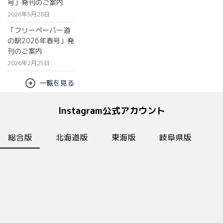
選 道
号」発刊のご案内
の駅で
2026年5月28日
買うも
「フリーペーパー道
のはこ
の駅2026年春号」発
れで決
刊のご案内
まり！
2026年2月25日
一覧を見る
Instagram公式アカウント
総合版
北海道版
東海版
岐阜県版