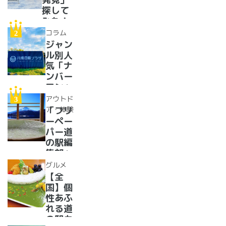
探して
みた！
イベン
コラム
トに巨
ジャン
大グル
ル別人
メ、ご
気「ナ
当地ス
ンバー
イーツ
ワン」
まで
道の駅
アウトド
【2024
紹介。
ア・体験
「フリ
年最新
フリー
ーペー
情報】
ペーパ
パー道
ー道の
の駅編
駅読者
集部」
が選ん
イチオ
グルメ
だ道の
シ！お
【全
駅ラン
風呂の
国】個
キング
ある道
性あふ
【最
の駅
れる道
新】
16
の駅カ