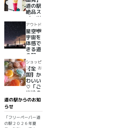
駅
当地お
道の駅
漬物」
絶品ス
めぐり
イーツ
37
アウトド
選！人
ア・体験
星空や
気のソ
宇宙を
フトク
体感で
リー
きる道
ム・ジ
の駅
ェラー
道の駅
ショッピ
ト大集
で夜空
ング・お
【全
合！
に癒さ
土産
国】か
れ/星
わいい
に願い
♡「ご
☆彡
当地の
お土
道の駅からのお知
産」が
らせ
買える
道の駅
「フリーペーパー道
２０
の駅２０２６年夏