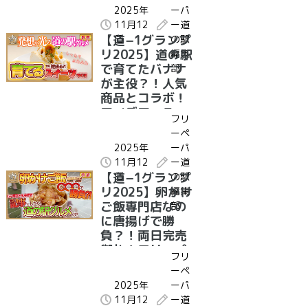
メとは？！｜受
2025年
ーパ
賞グルメ紹介 宮
11月12
ー道
崎県 道の駅きた
【道−1グランプ
日
の駅
ごう ゴロゴロ肉
リ2025】道の駅
編集
鰹の炭火焼き
で育てたバナナ
部
が主役？！人気
商品とコラボ！
アイデア・ユー
フリ
モア賞を受賞し
ーペ
た道の駅グルメ
2025年
ーパ
は？！｜受賞グ
11月12
ー道
ルメ紹介 群馬県
【道−1グランプ
日
の駅
道の駅まえばし
リ2025】卵かけ
編集
赤城 まえばしバ
ご飯専門店なの
部
ナナ絹シフォン
に唐揚げで勝
サンド
負？！両日完売
御礼！フリーペ
フリ
ーパー編集長が
ーペ
選んだ道の駅グ
2025年
ーパ
ルメは？！｜受
11月12
ー道
賞グルメ紹介 京