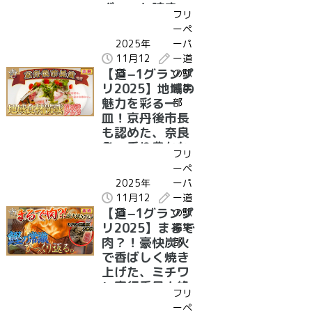
ぎゅっと詰まっ
フリ
た第３位の道の
ーペ
駅グルメは？｜
2025年
ーパ
受賞グルメ紹介
11月12
ー道
兵庫県 道の駅う
【道−1グランプ
日
の駅
ずしお 淡路和牛
リ2025】地域の
編集
肉巻きおむすび
魅力を彩る一
部
皿！京丹後市長
も認めた、奈良
発・香り豊かな
フリ
道の駅グルメと
ーペ
は？！｜受賞グ
2025年
ーパ
ルメ紹介 奈良県
11月12
ー道
道の駅クロスウ
【道−1グランプ
日
の駅
ェイなかまち 大
リ2025】まるで
編集
和茶ピッツァ
肉？！豪快炭火
部
で香ばしく焼き
上げた、ミチワ
ン実行委員大絶
フリ
賛の道の駅グル
ーペ