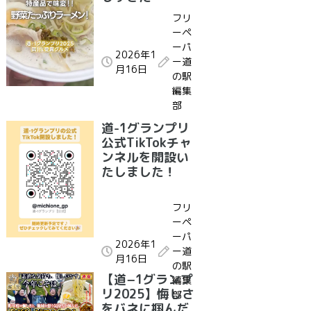
フリ
ーペ
ーパ
2026年1
ー道
月16日
の駅
編集
部
道-1グランプリ
公式TikTokチャ
ンネルを開設い
たしました！
フリ
ーペ
ーパ
2026年1
ー道
月16日
の駅
【道−1グランプ
編集
リ2025】悔しさ
部
をバネに掴んだ