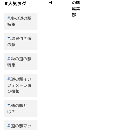
日
の駅
#人気タグ
都府 道の駅丹後
編集
王国「食のみや
部
こ」航空自衛隊
.冬の道の駅
空揚げ
特集
.温泉付き道
の駅
.秋の道の駅
特集
.道の駅イン
フォメーショ
ン情報
.道の駅と
は？
.道の駅マッ