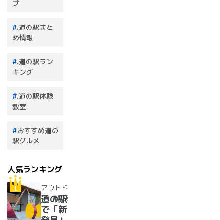
プ
.道の駅まと
め情報
.道の駅ラン
キング
.道の駅体験
教室
おすすめ道の
駅グルメ
人気ランキング
アウトド
ア・体験
道の駅
で「新
発見」