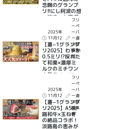
念願のグランプ
リ!!にし阿波の想
い詰まった至極
フリ
の一杯!!｜受賞グ
ーペ
ルメ紹介 徳島県
2025年
ーパ
道の駅みまの里
11月12
ー道
にし阿波系ラー
【道−1グランプ
日
の駅
メン｜表彰式コ
リ2025】わずか
編集
メント
0.5ミリ!?採れた
部
て和栗×濃厚ミ
ルクのミチワン
人気スイーツ、
フリ
準グランプリ受
ーペ
賞！｜受賞グル
2025年
ーパ
メ紹介 茨城県 道
11月12
ー道
の駅かさま 笠間
【道−1グランプ
日
の駅
和栗0.5ミリ極細
リ2025】A5淡
編集
モンブラン
路和牛×玉ねぎ
部
の絶品コラボ！
淡路島の恵みが