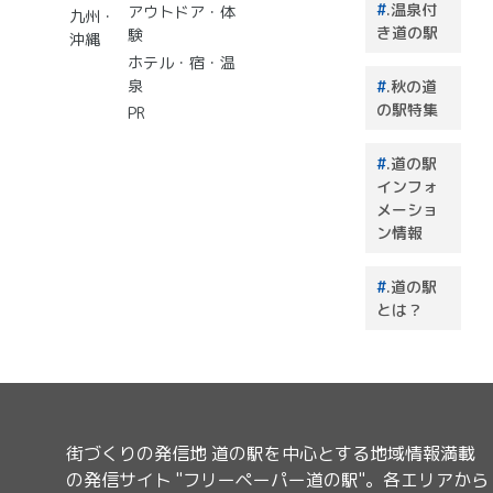
.温泉付
アウトドア・体
のはこ
九州・
き道の駅
験
れで決
沖縄
まり！
ホテル・宿・温
泉
.秋の道
の駅特集
PR
.道の駅
インフォ
メーショ
ン情報
.道の駅
とは？
街づくりの発信地 道の駅を中心とする地域情報満載
の発信サイト "フリーペーパー道の駅"。各エリアから