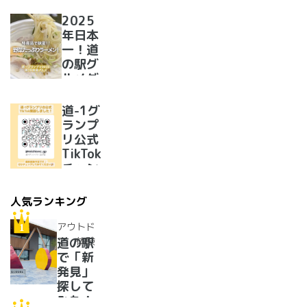
定！
2025
年日本
一！道
の駅グ
ルメグ
ランプ
リ優勝
道-1グ
のラー
ランプ
メンが
リ公式
美味し
TikTok
すぎた
チャン
ネルを
開設い
人気ランキング
たしま
した！
アウトド
ア・体験
道の駅
で「新
発見」
探して
みた！