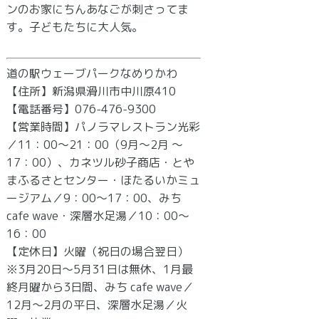
ンのお家にちんあなごが刺さってま
す。子どもたちに大人気。
道の駅ウェーブパークなめりかわ
【住所】新潟県滑川市中川原410
【電話番号】076-476-9300
【営業時間】パノラマレストラン光彩
／11：00～21：00（9月～2月 ～
17：00）、カネツル砂子商店・とや
まふるさとセンター・ほたるいかミュ
ージアム／9：00～17：00、みち
cafe wave・深層水足湯／10：00～
16：00
【定休日】火曜（祝日の場合翌日）
※3月20日～5月31日は無休、1月最
終月曜から3日間、みち cafe wave／
12月～2月の平日、深層水足湯／火