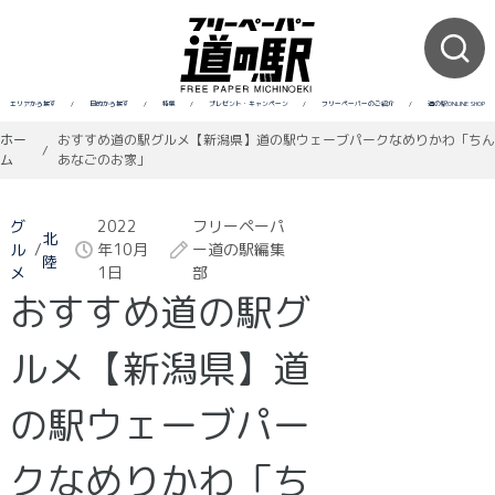
エリアから探す
/
目的から探す
/
特集
/
プレゼント・キャンペーン
/
フリーペーパーのご紹介
/
道の駅ONLINE SHOP
ホー
おすすめ道の駅グルメ【新潟県】道の駅ウェーブパークなめりかわ「ちん
/
ム
あなごのお家」
グ
2022
フリーペーパ
北
ル
/
年10月
ー道の駅編集
陸
メ
1日
部
おすすめ道の駅グ
ルメ【新潟県】道
の駅ウェーブパー
クなめりかわ「ち