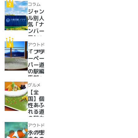
イベン
コラム
トに巨
ジャン
大グル
ル別人
メ、ご
気「ナ
当地ス
ンバー
イーツ
ワン」
まで
道の駅
アウトド
【2024
紹介。
ア・体験
「フリ
年最新
フリー
ーペー
情報】
ペーパ
パー道
ー道の
の駅編
駅読者
集部」
が選ん
イチオ
グルメ
だ道の
シ！お
【全
駅ラン
風呂の
国】個
キング
ある道
性あふ
【最
の駅
れる道
新】
16
の駅カ
選！あ
レー大
アウトド
った
集合！
ア・体験
水の生
か、湯
道の駅