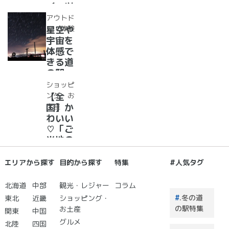
めぐり
イーツ
37
アウトド
選！人
ア・体験
星空や
気のソ
宇宙を
フトク
体感で
リー
きる道
ム・ジ
の駅
ェラー
道の駅
ショッピ
ト大集
で夜空
ング・お
【全
合！
に癒さ
土産
国】か
れ/星
わいい
に願い
♡「ご
☆彡
当地の
お土
産」が
エリアから探す
目的から探す
特集
#人気タグ
買える
道の駅
北海道
中部
観光・レジャー
コラム
２０
.冬の道
東北
近畿
ショッピング・
選 道
の駅特集
お土産
関東
中国
の駅で
グルメ
北陸
四国
買うも