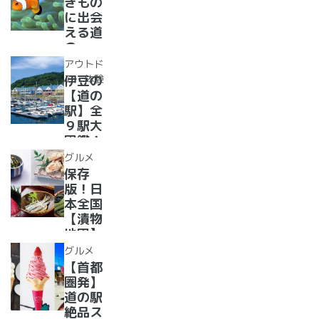
きもの
ったり
で食べ
に出会
道の駅
られる
える道
人気ダ
の
ムカレ
駅??〜
アウトド
ー28
水族館
ア・体験
伊豆の
選
がある
【道の
道の駅
駅】全
１０
９駅大
選〜
図鑑！
【全
2022
グルメ
国】
年最新
保存
グル
版！日
メ・お
本全国
土産を
【漬物
まとめ
地図】
てご紹
付き！
グルメ
介！＋
道の駅
【首都
愛犬の
で「ご
圏発】
駅
当地お
道の駅
漬物」
絶品ス