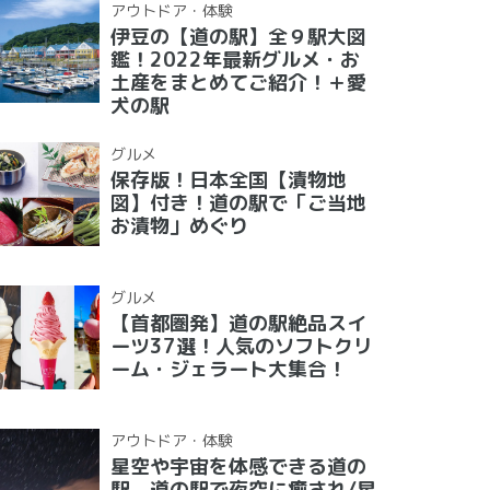
アウトドア・体験
伊豆の【道の駅】全９駅大図
鑑！2022年最新グルメ・お
土産をまとめてご紹介！＋愛
犬の駅
グルメ
保存版！日本全国【漬物地
図】付き！道の駅で「ご当地
お漬物」めぐり
グルメ
【首都圏発】道の駅絶品スイ
ーツ37選！人気のソフトクリ
ーム・ジェラート大集合！
アウトドア・体験
星空や宇宙を体感できる道の
駅 道の駅で夜空に癒され/星