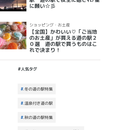
に願い☆彡
ショッピング・お土産
【全国】かわいい♡「ご当地
のお土産」が買える道の駅２
０選 道の駅で買うものはこ
れで決まり！
#人気タグ
.冬の道の駅特集
.温泉付き道の駅
.秋の道の駅特集