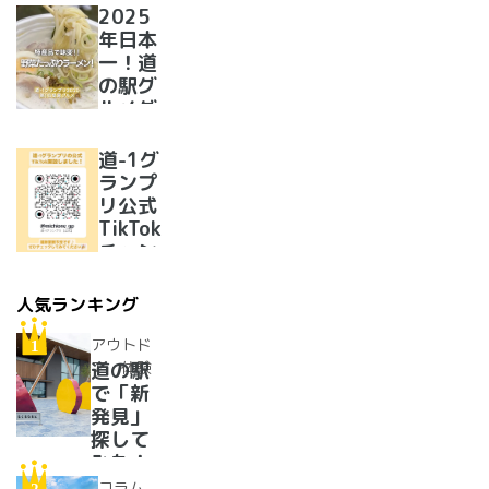
2025
年日本
一！道
の駅グ
ルメグ
ランプ
リ優勝
道-1グ
のラー
ランプ
メンが
リ公式
美味し
TikTok
すぎた
チャン
ネルを
開設い
人気ランキング
たしま
した！
アウトド
ア・体験
道の駅
で「新
発見」
探して
みた！
イベン
コラム