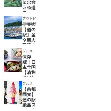
で食べ
に出会
道の駅
られる
える道
人気ダ
の
ムカレ
駅??〜
アウトド
ー28
水族館
ア・体験
伊豆の
選
がある
【道の
道の駅
駅】全
１０
９駅大
選〜
図鑑！
【全
2022
グルメ
国】
年最新
保存
グル
版！日
メ・お
本全国
土産を
【漬物
まとめ
地図】
てご紹
付き！
グルメ
介！＋
道の駅
【首都
愛犬の
で「ご
圏発】
駅
当地お
道の駅
漬物」
絶品ス
めぐり
イーツ