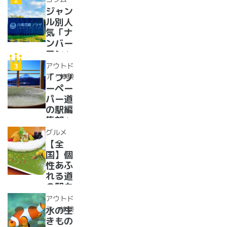
トに巨
ジャン
大グル
ル別人
メ、ご
気「ナ
当地ス
ンバー
イーツ
ワン」
まで
道の駅
アウトド
【2024
紹介。
ア・体験
「フリ
年最新
フリー
ーペー
情報】
ペーパ
パー道
ー道の
の駅編
駅読者
集部」
が選ん
イチオ
グルメ
だ道の
シ！お
【全
駅ラン
風呂の
国】個
キング
ある道
性あふ
【最
の駅
れる道
新】
16
の駅カ
選！あ
レー大
アウトド
った
集合！
ア・体験
水の生
か、湯
道の駅
きもの
ったり