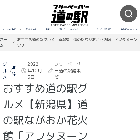
エリアから探す
/
目的から探す
/
特集
/
プレゼント・キャンペーン
/
フリーペーパーのご紹介
/
道の駅ONLINE SHOP
ホー
おすすめ道の駅グルメ【新潟県】道の駅ながおか花火館「アフタヌーン
/
ム
ツリー」
グ
2022
フリーペーパ
北
ル
/
年10月
ー道の駅編集
陸
メ
5日
部
おすすめ道の駅グ
ルメ【新潟県】道
の駅ながおか花火
館「アフタヌーン