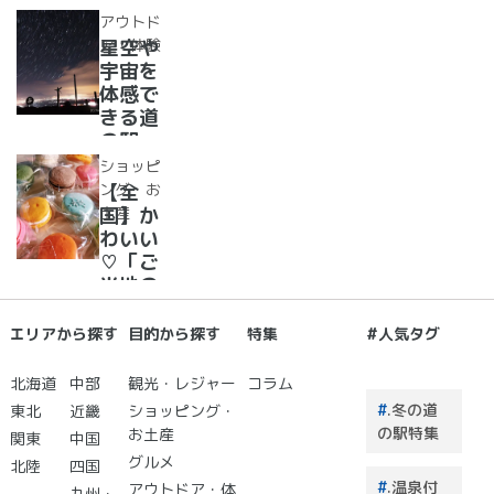
37
アウトド
選！人
ア・体験
星空や
気のソ
宇宙を
フトク
体感で
リー
きる道
ム・ジ
の駅
ェラー
道の駅
ショッピ
ト大集
で夜空
ング・お
【全
合！
に癒さ
土産
国】か
れ/星
わいい
に願い
♡「ご
☆彡
当地の
お土
産」が
エリアから探す
目的から探す
特集
#人気タグ
買える
道の駅
北海道
中部
観光・レジャー
コラム
２０
.冬の道
東北
近畿
ショッピング・
選 道
の駅特集
お土産
関東
中国
の駅で
グルメ
北陸
四国
買うも
.温泉付
アウトドア・体
のはこ
九州・