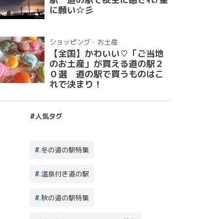
に願い☆彡
ショッピング・お土産
【全国】かわいい♡「ご当地
のお土産」が買える道の駅２
０選 道の駅で買うものはこ
れで決まり！
#人気タグ
.冬の道の駅特集
.温泉付き道の駅
.秋の道の駅特集