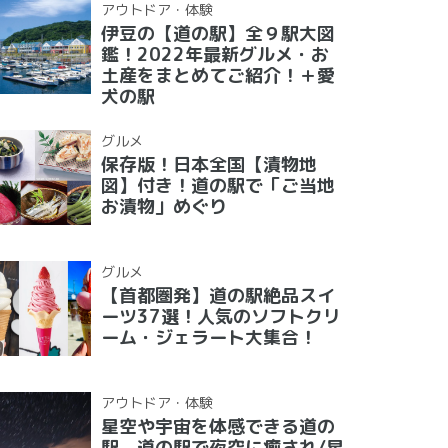
アウトドア・体験
伊豆の【道の駅】全９駅大図
鑑！2022年最新グルメ・お
土産をまとめてご紹介！＋愛
犬の駅
グルメ
保存版！日本全国【漬物地
図】付き！道の駅で「ご当地
お漬物」めぐり
グルメ
【首都圏発】道の駅絶品スイ
ーツ37選！人気のソフトクリ
ーム・ジェラート大集合！
アウトドア・体験
星空や宇宙を体感できる道の
駅 道の駅で夜空に癒され/星