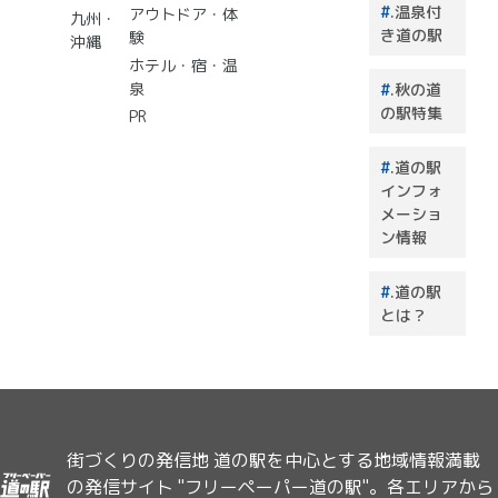
.温泉付
アウトドア・体
のはこ
九州・
き道の駅
験
れで決
沖縄
まり！
ホテル・宿・温
泉
.秋の道
の駅特集
PR
.道の駅
インフォ
メーショ
ン情報
.道の駅
とは？
街づくりの発信地 道の駅を中心とする地域情報満載
の発信サイト "フリーペーパー道の駅"。各エリアから