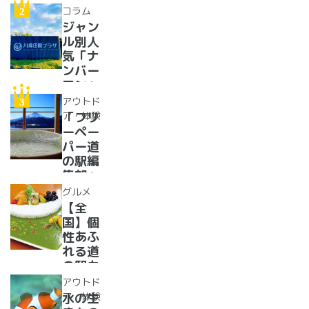
イベン
コラム
トに巨
ジャン
大グル
ル別人
メ、ご
気「ナ
当地ス
ンバー
イーツ
ワン」
まで
道の駅
アウトド
【2024
紹介。
ア・体験
「フリ
年最新
フリー
ーペー
情報】
ペーパ
パー道
ー道の
の駅編
駅読者
集部」
が選ん
イチオ
グルメ
だ道の
シ！お
【全
駅ラン
風呂の
国】個
キング
ある道
性あふ
【最
の駅
れる道
新】
16
の駅カ
選！あ
レー大
アウトド
った
集合！
ア・体験
水の生
か、湯