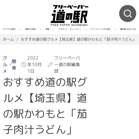
エリアから探す
/
目的から探す
/
特集
/
プレゼント・キャンペーン
/
フリーペーパーのご紹介
/
道の駅ONLINE SHOP
ホーム
/
おすすめ道の駅グルメ【埼玉県】道の駅かわもと「茄子肉汁うどん」
グ
2022
フリーペーパ
関
ル
/
年10月
ー道の駅編集
東
メ
1日
部
おすすめ道の駅グ
ルメ【埼玉県】道
の駅かわもと「茄
子肉汁うどん」