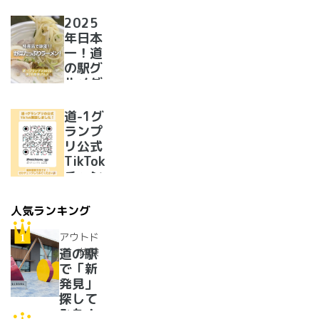
定！
2025
年日本
一！道
の駅グ
ルメグ
ランプ
リ優勝
道-1グ
のラー
ランプ
メンが
リ公式
美味し
TikTok
すぎた
チャン
ネルを
開設い
人気ランキング
たしま
した！
アウトド
ア・体験
道の駅
で「新
発見」
探して
みた！