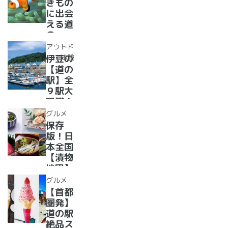
道の駅
きもの
ったり
で食べ
に出会
道の駅
られる
える道
人気ダ
の
ムカレ
駅??〜
アウトド
ー28
水族館
ア・体験
伊豆の
選
がある
【道の
道の駅
駅】全
１０
９駅大
選〜
図鑑！
【全
2022
グルメ
国】
年最新
保存
グル
版！日
メ・お
本全国
土産を
【漬物
まとめ
地図】
てご紹
付き！
グルメ
介！＋
道の駅
【首都
愛犬の
で「ご
圏発】
駅
当地お
道の駅
漬物」
絶品ス