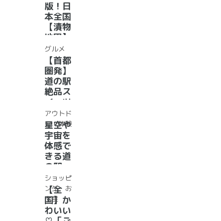
グル
版！日
メ・お
本全国
土産を
【漬物
まとめ
地図】
てご紹
付き！
グルメ
介！＋
道の駅
【首都
愛犬の
で「ご
圏発】
駅
当地お
道の駅
漬物」
絶品ス
めぐり
イーツ
37
アウトド
選！人
ア・体験
星空や
気のソ
宇宙を
フトク
体感で
リー
きる道
ム・ジ
の駅
ェラー
道の駅
ショッピ
ト大集
で夜空
ング・お
【全
合！
に癒さ
土産
国】か
れ/星
わいい
に願い
♡「ご