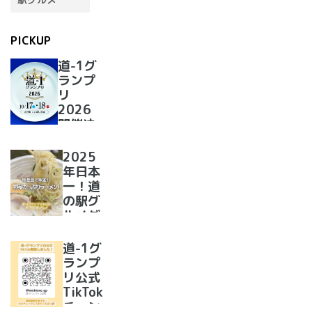
PICKUP
道-1グ
ランプ
リ
2026
開催決
定！
2025
年日本
一！道
の駅グ
ルメグ
ランプ
リ優勝
道-1グ
のラー
ランプ
メンが
リ公式
美味し
TikTok
すぎた
チャン