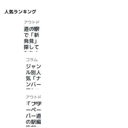
ネルを
開設い
人気ランキング
たしま
した！
アウトド
ア・体験
道の駅
で「新
発見」
探して
みた！
イベン
コラム
トに巨
ジャン
大グル
ル別人
メ、ご
気「ナ
当地ス
ンバー
イーツ
ワン」
まで
道の駅
アウトド
【2024
紹介。
ア・体験
「フリ
年最新
フリー
ーペー
情報】
ペーパ
パー道
ー道の
の駅編
駅読者
集部」