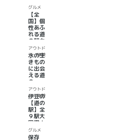
が選ん
イチオ
グルメ
だ道の
シ！お
【全
駅ラン
風呂の
国】個
キング
ある道
性あふ
【最
の駅
れる道
新】
16
の駅カ
選！あ
レー大
アウトド
った
集合！
ア・体験
水の生
か、湯
道の駅
きもの
ったり
で食べ
に出会
道の駅
られる
える道
人気ダ
の
ムカレ
駅??〜
アウトド
ー28
水族館
ア・体験
伊豆の
選
がある
【道の
道の駅
駅】全
１０
９駅大
選〜
図鑑！
【全
2022
グルメ
国】
年最新
保存