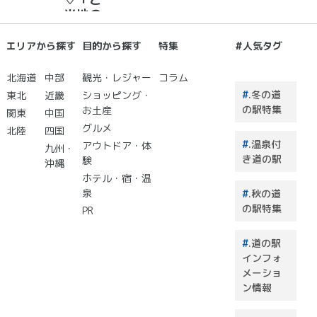
☆彡
当地の
お土
産」が
エリアから探す
目的から探す
特集
#人気タグ
買える
道の駅
北海道
中部
観光・レジャー
コラム
２０
.冬の道
東北
近畿
ショッピング・
選 道
の駅特集
お土産
関東
中国
の駅で
グルメ
北陸
四国
買うも
.温泉付
アウトドア・体
のはこ
九州・
き道の駅
験
れで決
沖縄
まり！
ホテル・宿・温
泉
.秋の道
の駅特集
PR
.道の駅
インフォ
メーショ
ン情報