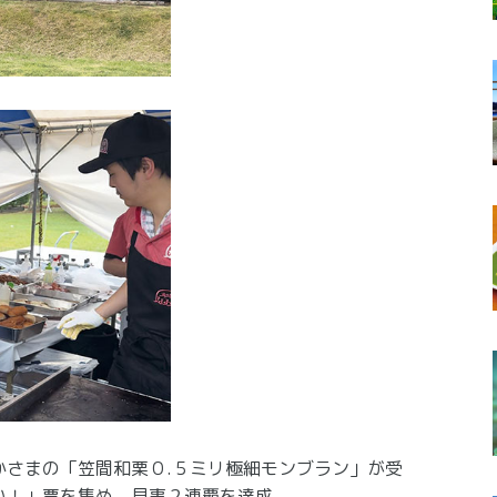
かさまの「笠間和栗０.５ミリ極細モンブラン」が受
い！」票を集め、見事２連覇を達成。