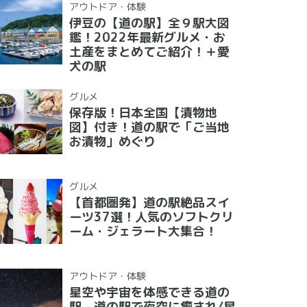
アウトドア・体験
伊豆の【道の駅】全９駅大図
鑑！2022年最新グルメ・お
土産をまとめてご紹介！＋愛
犬の駅
グルメ
保存版！日本全国【漬物地
図】付き！道の駅で「ご当地
お漬物」めぐり
グルメ
【首都圏発】道の駅絶品スイ
ーツ37選！人気のソフトクリ
ーム・ジェラート大集合！
アウトドア・体験
星空や宇宙を体感できる道の
駅 道の駅で夜空に癒され/星