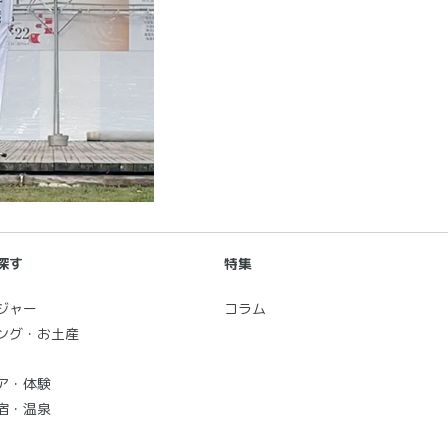
探す
特集
ジャー
コラム
ング・お土産
ア・体験
宿・温泉