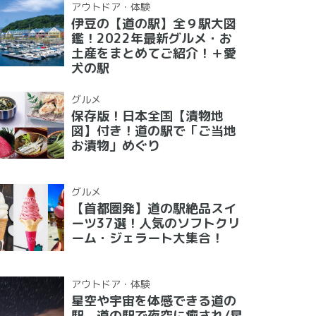
アウトドア・体験
伊豆の【道の駅】全９駅大図
鑑！2022年最新グルメ・お
土産をまとめてご紹介！＋愛
犬の駅
グルメ
保存版！日本全国【漬物地
図】付き！道の駅で「ご当地
お漬物」めぐり
グルメ
【首都圏発】道の駅絶品スイ
ーツ37選！人気のソフトクリ
ーム・ジェラート大集合！
アウトドア・体験
星空や宇宙を体感できる道の
駅 道の駅で夜空に癒され/星