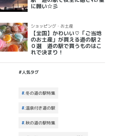
に願い☆彡
ショッピング・お土産
【全国】かわいい♡「ご当地
のお土産」が買える道の駅２
０選 道の駅で買うものはこ
れで決まり！
#人気タグ
.冬の道の駅特集
.温泉付き道の駅
.秋の道の駅特集