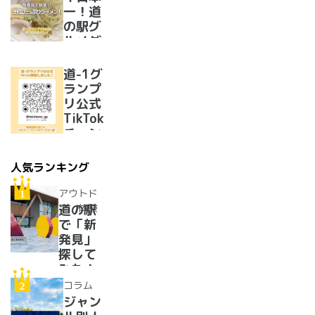
一！道
の駅グ
ルメグ
ランプ
リ優勝
道-1グ
のラー
ランプ
メンが
リ公式
美味し
TikTok
すぎた
チャン
ネルを
開設い
人気ランキング
たしま
した！
アウトド
ア・体験
道の駅
で「新
発見」
探して
みた！
イベン
コラム
トに巨
ジャン
大グル