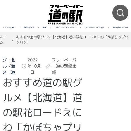
エリアから探す
/
目的から探す
/
特集
/
プレゼント・キャンペーン
/
フリーペーパーのご紹介
/
道の駅ONLINE SHOP
ホー
おすすめ道の駅グルメ【北海道】道の駅花ロードえにわ「かぼちゃプリ
/
ム
ンパン」
グ
北
2022
フリーペーパ
ル
/
海
年10月
ー道の駅編集
メ
道
1日
部
おすすめ道の駅グ
ルメ【北海道】道
の駅花ロードえに
わ「かぼちゃプリ