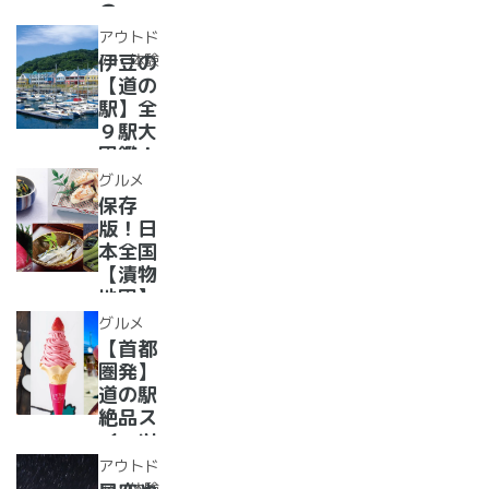
人気ダ
の
ムカレ
駅??〜
アウトド
ー28
水族館
ア・体験
伊豆の
選
がある
【道の
道の駅
駅】全
１０
９駅大
選〜
図鑑！
【全
2022
グルメ
国】
年最新
保存
グル
版！日
メ・お
本全国
土産を
【漬物
まとめ
地図】
てご紹
付き！
グルメ
介！＋
道の駅
【首都
愛犬の
で「ご
圏発】
駅
当地お
道の駅
漬物」
絶品ス
めぐり
イーツ
37
アウトド
選！人
ア・体験