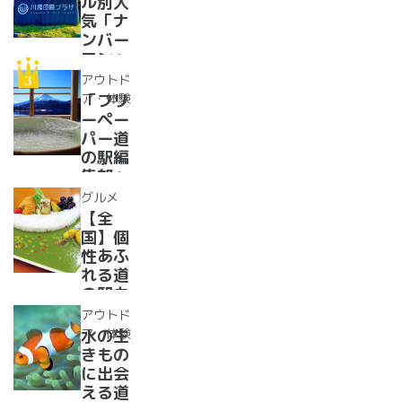
ル別人
メ、ご
気「ナ
当地ス
ンバー
イーツ
ワン」
まで
道の駅
アウトド
【2024
紹介。
ア・体験
「フリ
年最新
フリー
ーペー
情報】
ペーパ
パー道
ー道の
の駅編
駅読者
集部」
が選ん
イチオ
グルメ
だ道の
シ！お
【全
駅ラン
風呂の
国】個
キング
ある道
性あふ
【最
の駅
れる道
新】
16
の駅カ
選！あ
レー大
アウトド
った
集合！
ア・体験
水の生
か、湯
道の駅
きもの
ったり
で食べ
に出会
道の駅
られる
える道