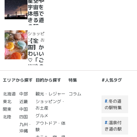
星空や
気のソ
宇宙を
フトク
体感で
リー
きる道
ム・ジ
の駅
ェラー
道の駅
ショッピ
ト大集
で夜空
ング・お
【全
合！
に癒さ
土産
国】か
れ/星
わいい
に願い
♡「ご
☆彡
当地の
お土
産」が
エリアから探す
目的から探す
特集
#人気タグ
買える
道の駅
北海道
中部
観光・レジャー
コラム
２０
.冬の道
東北
近畿
ショッピング・
選 道
の駅特集
お土産
関東
中国
の駅で
グルメ
北陸
四国
買うも
.温泉付
アウトドア・体
のはこ
九州・
き道の駅
験
れで決
沖縄