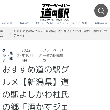
エリアから探す
/
目的から探す
/
特集
/
プレゼント・キャンペーン
/
フリーペーパーのご紹介
/
道の駅ONLINE SHOP
ホー
おすすめ道の駅グルメ【新潟県】道の駅よしかわ杜氏の郷「酒かすジェ
/
ム
ラート」
グ
2022
フリーペーパ
北
ル
/
年10月
ー道の駅編集
陸
メ
5日
部
おすすめ道の駅グ
ルメ【新潟県】道
の駅よしかわ杜氏
の郷「酒かすジェ