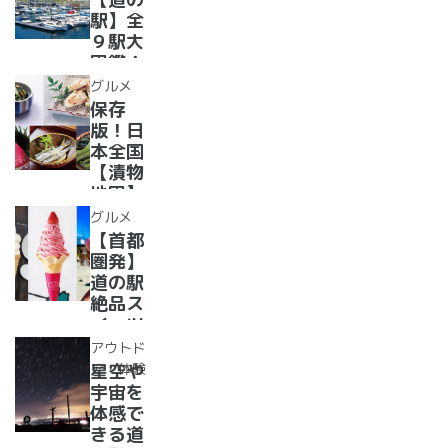
道の駅
駅】全
１０
９駅大
選〜
図鑑！
【全
2022
グルメ
国】
年最新
保存
グル
版！日
メ・お
本全国
土産を
【漬物
まとめ
地図】
てご紹
付き！
グルメ
介！＋
道の駅
【首都
愛犬の
で「ご
圏発】
駅
当地お
道の駅
漬物」
絶品ス
めぐり
イーツ
37
アウトド
選！人
ア・体験
星空や
気のソ
宇宙を
フトク
体感で
リー
きる道