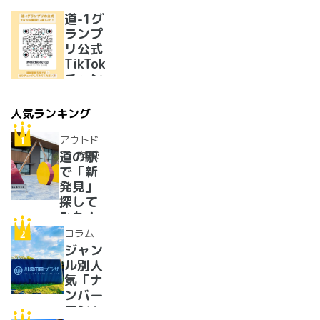
ランプ
リ優勝
道-1グ
のラー
ランプ
メンが
リ公式
美味し
TikTok
すぎた
チャン
ネルを
開設い
人気ランキング
たしま
した！
アウトド
ア・体験
道の駅
で「新
発見」
探して
みた！
イベン
コラム
トに巨
ジャン
大グル
ル別人
メ、ご
気「ナ
当地ス
ンバー
イーツ
ワン」