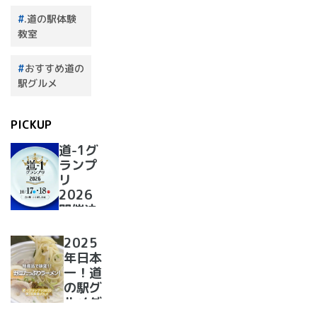
.道の駅体験
教室
おすすめ道の
駅グルメ
PICKUP
道-1グ
ランプ
リ
2026
開催決
定！
2025
年日本
一！道
の駅グ
ルメグ