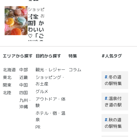
ム・ジ
の駅
ェラー
道の駅
ショッピ
ト大集
で夜空
ング・お
【全
合！
に癒さ
土産
国】か
れ/星
わいい
に願い
♡「ご
☆彡
当地の
お土
産」が
エリアから探す
目的から探す
特集
#人気タグ
買える
道の駅
北海道
中部
観光・レジャー
コラム
２０
.冬の道
東北
近畿
ショッピング・
選 道
の駅特集
お土産
関東
中国
の駅で
グルメ
北陸
四国
買うも
.温泉付
アウトドア・体
のはこ
九州・
き道の駅
験
れで決
沖縄
まり！
ホテル・宿・温
泉
.秋の道
の駅特集
PR