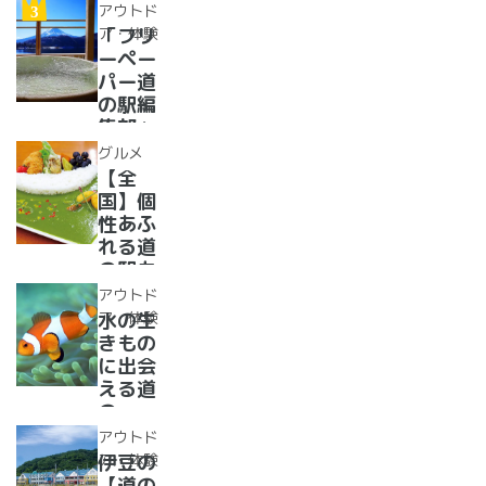
まで
道の駅
アウトド
【2024
紹介。
ア・体験
「フリ
年最新
フリー
ーペー
情報】
ペーパ
パー道
ー道の
の駅編
駅読者
集部」
が選ん
イチオ
グルメ
だ道の
シ！お
【全
駅ラン
風呂の
国】個
キング
ある道
性あふ
【最
の駅
れる道
新】
16
の駅カ
選！あ
レー大
アウトド
った
集合！
ア・体験
水の生
か、湯
道の駅
きもの
ったり
で食べ
に出会
道の駅
られる
える道
人気ダ
の
ムカレ
駅??〜
アウトド
ー28
水族館
ア・体験
伊豆の
選
がある
【道の