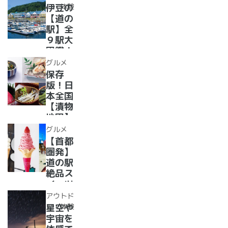
ー28
水族館
ア・体験
伊豆の
選
がある
【道の
道の駅
駅】全
１０
９駅大
選〜
図鑑！
【全
2022
グルメ
国】
年最新
保存
グル
版！日
メ・お
本全国
土産を
【漬物
まとめ
地図】
てご紹
付き！
グルメ
介！＋
道の駅
【首都
愛犬の
で「ご
圏発】
駅
当地お
道の駅
漬物」
絶品ス
めぐり
イーツ
37
アウトド
選！人
ア・体験
星空や
気のソ
宇宙を
フトク