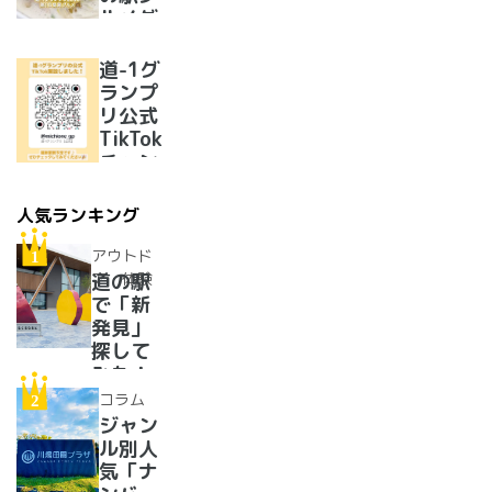
ルメグ
ランプ
リ優勝
道-1グ
のラー
ランプ
メンが
リ公式
美味し
TikTok
すぎた
チャン
ネルを
開設い
人気ランキング
たしま
した！
アウトド
ア・体験
道の駅
で「新
発見」
探して
みた！
イベン
コラム
トに巨
ジャン
大グル
ル別人
メ、ご
気「ナ
当地ス