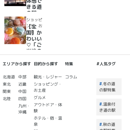
体感で
リー
きる道
ム・ジ
の駅
ェラー
道の駅
ショッピ
ト大集
で夜空
ング・お
【全
合！
に癒さ
土産
国】か
れ/星
わいい
に願い
♡「ご
☆彡
当地の
お土
産」が
エリアから探す
目的から探す
特集
#人気タグ
買える
道の駅
北海道
中部
観光・レジャー
コラム
２０
.冬の道
東北
近畿
ショッピング・
選 道
の駅特集
お土産
関東
中国
の駅で
グルメ
北陸
四国
買うも
.温泉付
アウトドア・体
のはこ
九州・
き道の駅
験
れで決
沖縄
まり！
ホテル・宿・温
泉
.秋の道