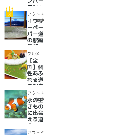
ンバー
イーツ
ワン」
まで
道の駅
アウトド
【2024
紹介。
ア・体験
「フリ
年最新
フリー
ーペー
情報】
ペーパ
パー道
ー道の
の駅編
駅読者
集部」
が選ん
イチオ
グルメ
だ道の
シ！お
【全
駅ラン
風呂の
国】個
キング
ある道
性あふ
【最
の駅
れる道
新】
16
の駅カ
選！あ
レー大
アウトド
った
集合！
ア・体験
水の生
か、湯
道の駅
きもの
ったり
で食べ
に出会
道の駅
られる
える道
人気ダ
の
ムカレ
駅??〜
アウトド