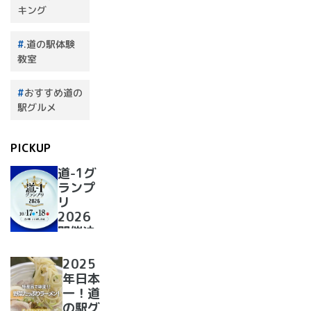
キング
.道の駅体験
教室
おすすめ道の
駅グルメ
PICKUP
道-1グ
ランプ
リ
2026
開催決
定！
2025
年日本
一！道
の駅グ