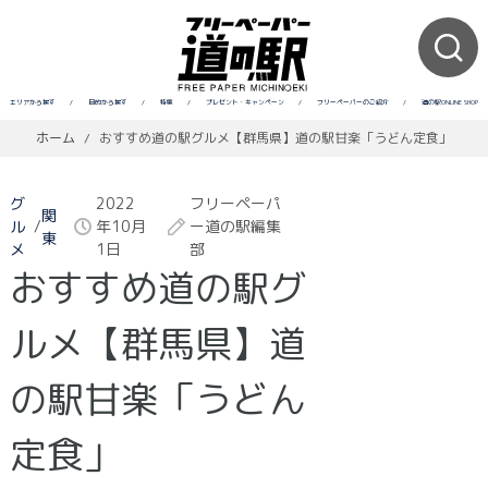
エリアから探す
/
目的から探す
/
特集
/
プレゼント・キャンペーン
/
フリーペーパーのご紹介
/
道の駅ONLINE SHOP
ホーム
/
おすすめ道の駅グルメ【群馬県】道の駅甘楽「うどん定食」
グ
2022
フリーペーパ
関
ル
/
年10月
ー道の駅編集
東
メ
1日
部
おすすめ道の駅グ
ルメ【群馬県】道
の駅甘楽「うどん
定食」