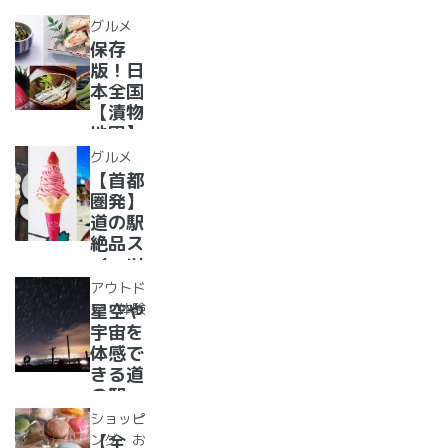
図鑑！
【全
2022
グルメ
国】
年最新
保存
グル
版！日
メ・お
本全国
土産を
【漬物
まとめ
地図】
てご紹
付き！
グルメ
介！＋
道の駅
【首都
愛犬の
で「ご
圏発】
駅
当地お
道の駅
漬物」
絶品ス
めぐり
イーツ
37
アウトド
選！人
ア・体験
星空や
気のソ
宇宙を
フトク
体感で
リー
きる道
ム・ジ
の駅
ェラー
道の駅
ショッピ
ト大集
で夜空
ング・お
【全