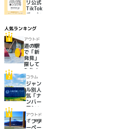
メンが
リ公式
美味し
TikTok
すぎた
チャン
ネルを
開設い
人気ランキング
たしま
した！
アウトド
ア・体験
道の駅
で「新
発見」
探して
みた！
イベン
コラム
トに巨
ジャン
大グル
ル別人
メ、ご
気「ナ
当地ス
ンバー
イーツ
ワン」
まで
道の駅
アウトド
【2024
紹介。
ア・体験
「フリ
年最新
フリー
ーペー