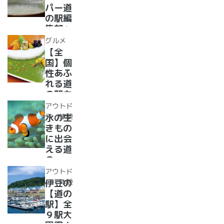
情報】
ペーパ
パー道
ー道の
の駅編
駅読者
集部」
が選ん
イチオ
グルメ
だ道の
シ！お
【全
駅ラン
風呂の
国】個
キング
ある道
性あふ
【最
の駅
れる道
新】
16
の駅カ
選！あ
レー大
アウトド
った
集合！
ア・体験
水の生
か、湯
道の駅
きもの
ったり
で食べ
に出会
道の駅
られる
える道
人気ダ
の
ムカレ
駅??〜
アウトド
ー28
水族館
ア・体験
伊豆の
選
がある
【道の
道の駅
駅】全
１０
９駅大
選〜