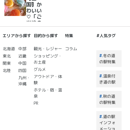
合！
に癒さ
土産
国】か
れ/星
わいい
に願い
♡「ご
☆彡
当地の
お土
産」が
エリアから探す
目的から探す
特集
#人気タグ
買える
道の駅
北海道
中部
観光・レジャー
コラム
２０
.冬の道
東北
近畿
ショッピング・
選 道
の駅特集
お土産
関東
中国
の駅で
グルメ
北陸
四国
買うも
.温泉付
アウトドア・体
のはこ
九州・
き道の駅
験
れで決
沖縄
まり！
ホテル・宿・温
泉
.秋の道
の駅特集
PR
.道の駅
インフォ
メーショ