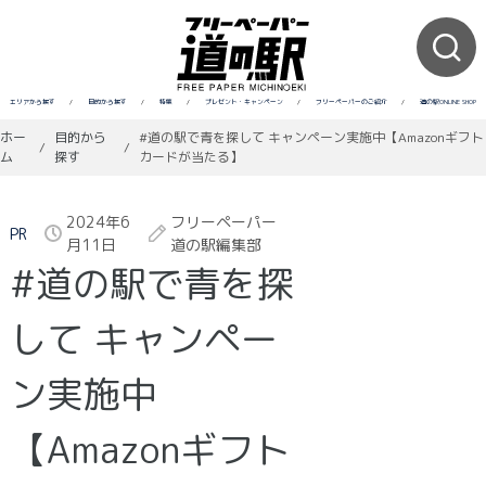
エリアから探す
/
目的から探す
/
特集
/
プレゼント・キャンペーン
/
フリーペーパーのご紹介
/
道の駅ONLINE SHOP
ホー
目的から
#道の駅で青を探して キャンペーン実施中【Amazonギフト
/
/
ム
探す
カードが当たる】
2024年6
フリーペーパー
PR
月11日
道の駅編集部
#道の駅で青を探
して キャンペー
ン実施中
【Amazonギフト