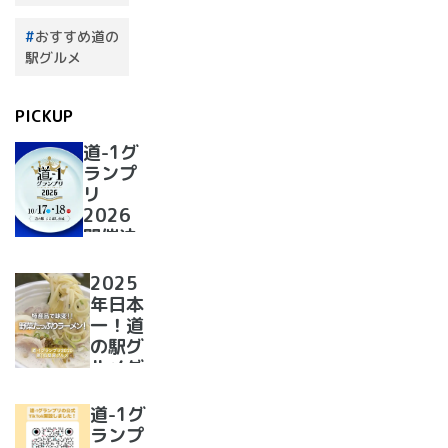
おすすめ道の
駅グルメ
PICKUP
道-1グ
ランプ
リ
2026
開催決
定！
2025
年日本
一！道
の駅グ
ルメグ
ランプ
リ優勝
道-1グ
のラー
ランプ