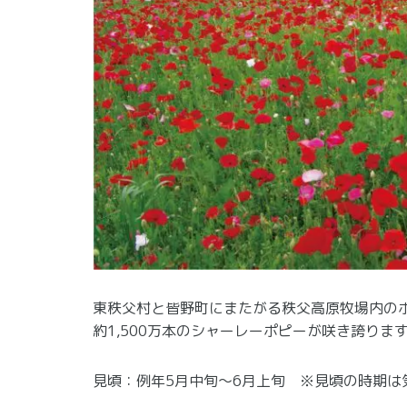
東秩父村と皆野町にまたがる秩父高原牧場内のポ
約1,500万本のシャーレーポピーが咲き誇りま
見頃：例年5月中旬～6月上旬 ※見頃の時期は