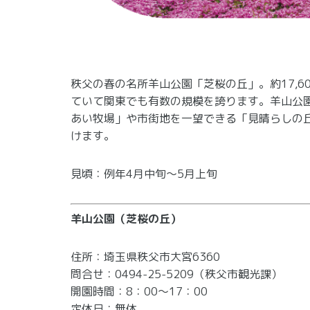
秩父の春の名所羊山公園「芝桜の丘」。約17,6
ていて関東でも有数の規模を誇ります。羊山公
あい牧場」や市街地を一望できる「見晴らしの
けます。
見頃：例年4月中旬～5月上旬
羊山公園（芝桜の丘）
住所：埼玉県秩父市大宮6360
問合せ：0494-25-5209（秩父市観光課）
開園時間：8：00～17：00
定休日：無休