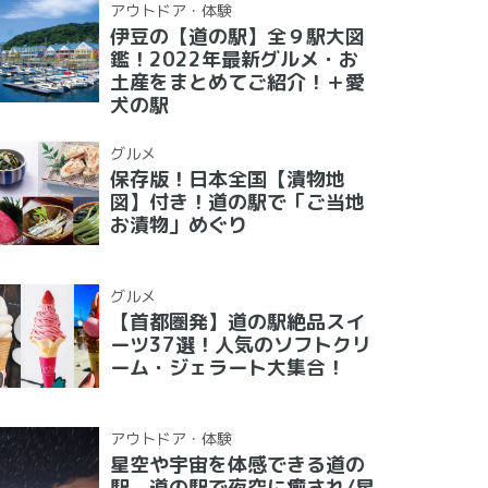
アウトドア・体験
伊豆の【道の駅】全９駅大図
鑑！2022年最新グルメ・お
土産をまとめてご紹介！＋愛
犬の駅
グルメ
保存版！日本全国【漬物地
図】付き！道の駅で「ご当地
お漬物」めぐり
グルメ
【首都圏発】道の駅絶品スイ
ーツ37選！人気のソフトクリ
ーム・ジェラート大集合！
アウトドア・体験
星空や宇宙を体感できる道の
駅 道の駅で夜空に癒され/星