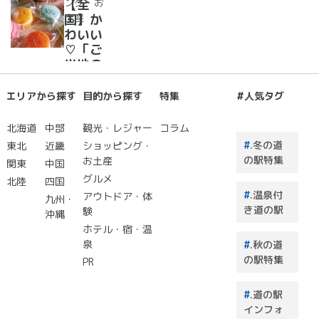
で夜空
ング・お
【全
合！
に癒さ
土産
国】か
れ/星
わいい
に願い
♡「ご
☆彡
当地の
お土
産」が
エリアから探す
目的から探す
特集
#人気タグ
買える
道の駅
北海道
中部
観光・レジャー
コラム
２０
.冬の道
東北
近畿
ショッピング・
選 道
の駅特集
お土産
関東
中国
の駅で
グルメ
北陸
四国
買うも
.温泉付
アウトドア・体
のはこ
九州・
き道の駅
験
れで決
沖縄
まり！
ホテル・宿・温
泉
.秋の道
の駅特集
PR
.道の駅
インフォ