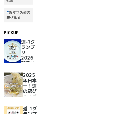
おすすめ道の
駅グルメ
PICKUP
道-1グ
ランプ
リ
2026
開催決
定！
2025
年日本
一！道
の駅グ
ルメグ
ランプ
リ優勝
道-1グ
のラー
ランプ