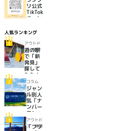
メンが
リ公式
美味し
TikTok
すぎた
チャン
ネルを
開設い
人気ランキング
たしま
した！
アウトド
ア・体験
道の駅
で「新
発見」
探して
みた！
イベン
コラム
トに巨
ジャン
大グル
ル別人
メ、ご
気「ナ
当地ス
ンバー
イーツ
ワン」
まで
道の駅
アウトド
【2024
紹介。
ア・体験
「フリ
年最新