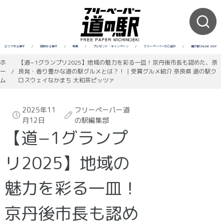
エリアから探す
/
目的から探す
/
特集
/
プレゼント・キャンペーン
/
フリーペーパーのご紹介
/
道の駅ONLINE SHOP
ホ
【道−1グランプリ2025】地域の魅力を彩る一皿！京丹後市長も認めた、奈
ー
/
良発・香り豊かな道の駅グルメとは？！｜受賞グルメ紹介 奈良県 道の駅ク
ム
ロスウェイなかまち 大和茶ピッツァ
2025年11
フリーペーパー道
月12日
の駅編集部
【道−1グランプ
リ2025】地域の
魅力を彩る一皿！
京丹後市長も認め