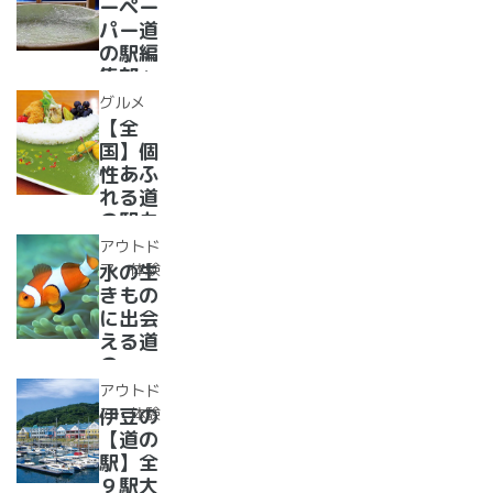
フリー
ーペー
情報】
ペーパ
パー道
ー道の
の駅編
駅読者
集部」
が選ん
イチオ
グルメ
だ道の
シ！お
【全
駅ラン
風呂の
国】個
キング
ある道
性あふ
【最
の駅
れる道
新】
16
の駅カ
選！あ
レー大
アウトド
った
集合！
ア・体験
水の生
か、湯
道の駅
きもの
ったり
で食べ
に出会
道の駅
られる
える道
人気ダ
の
ムカレ
駅??〜
アウトド
ー28
水族館
ア・体験
伊豆の
選
がある
【道の
道の駅
駅】全
１０
９駅大