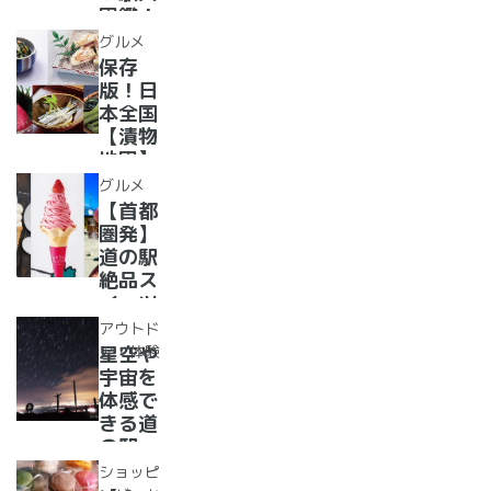
選〜
図鑑！
【全
2022
グルメ
国】
年最新
保存
グル
版！日
メ・お
本全国
土産を
【漬物
まとめ
地図】
てご紹
付き！
グルメ
介！＋
道の駅
【首都
愛犬の
で「ご
圏発】
駅
当地お
道の駅
漬物」
絶品ス
めぐり
イーツ
37
アウトド
選！人
ア・体験
星空や
気のソ
宇宙を
フトク
体感で
リー
きる道
ム・ジ
の駅
ェラー
道の駅
ショッピ
ト大集